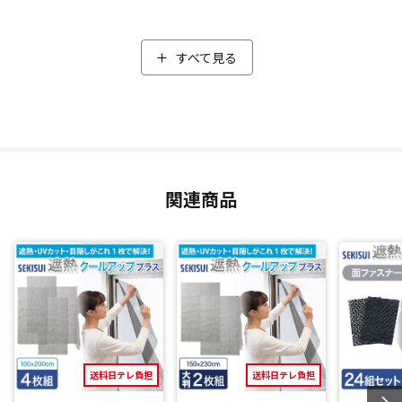
室内から設置した場合、マイナス9.7℃(*2)、室外から設置し
た場合マイナス12.1℃(*2)と「遮熱効果」があり、窓の外側に
貼る方がさらに温度を抑えることができます。
すべて見る
また風が通る「メッシュ構造」で、網戸の枠に貼れば太陽の
熱を遮りながらそよ風も感じられます。
さらに昼間の外からの視線を遮る「ミラー効果」も兼ね備え
ており、部屋の中からは外がクリアに見えるのに、外からは
室内が見えづらいため、プライバシーを守りながら心地よい
開放感を実現しています。
関連商品
誰でも簡単施工
取り付け方はとても簡単！付属の面ファスナーを使って、網
戸やサッシ枠にペタッと貼るだけ。
シルバー面を太陽の側に向けて貼ることで、日射熱、赤外
線、紫外線を大幅カット。
DIYが苦手な方や忙しい主婦・主夫の方でも、届いたその日に
すぐ暑さ対策を始めることができます。
送料日テレ負担
送料日テレ負担
ハサミで簡単にカットできるので、小さい窓でもサイズを合