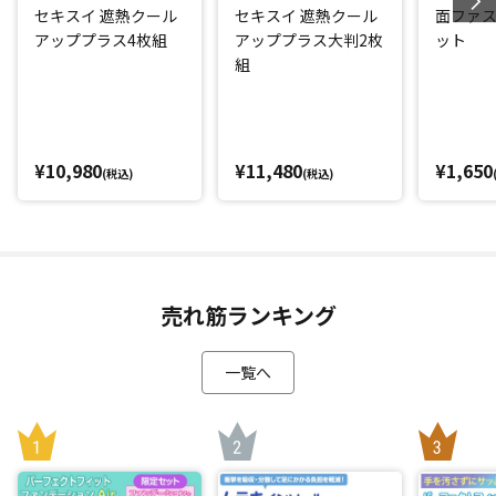
わせて貼ることが可能。
セキスイ 遮熱クール
セキスイ 遮熱クール
面ファス
アッププラス4枚組
アッププラス大判2枚
ット
組
また、取り外しも簡単で、何度でも貼り直しできるのもうれ
しいポイント。
涼しくなったら取り外して丸めて収納し、また暑くなれば使
えるので、繰り返しご使用いただけます。
¥10,980
¥11,480
¥1,650
(税込)
(税込)
夏の節電効果も
独自のナノコート技術が太陽光を反射し、室内への熱の侵入
をシャットアウト。夏の室温上昇の原因である「窓からの
熱」を軽減することで、夏場の冷房の消費電力をおよそ18％
売れ筋ランキング
抑えるというデータも(*3)！夏の電気代の節約が期待できま
す。
一覧へ
*1：一般財団法人 ニッセンケン品質評価センター 調べ
*2：試験装置(0.131㎥)を用いた赤外ランプ60℃法による遮熱
試験(8cm離れた対象の温度変化の測定) ※試験数値であり室
温ではありません。 一般財団法人 日本繊維製品品質技術セン