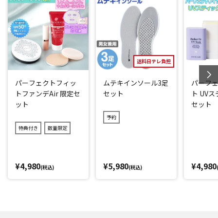
ター 福井試験センター 調べ
*3：一般財団法人建材試験センター 調べ
閉じる
送料日テレ負担
パーフェクトフィッ
ムテキインソール3足
パーフ
トファンデAir 限定セ
セット
ト UV
ット
セット
予約
特典付き
数量限定
¥4,980
¥5,980
¥4,980
(税込)
(税込)