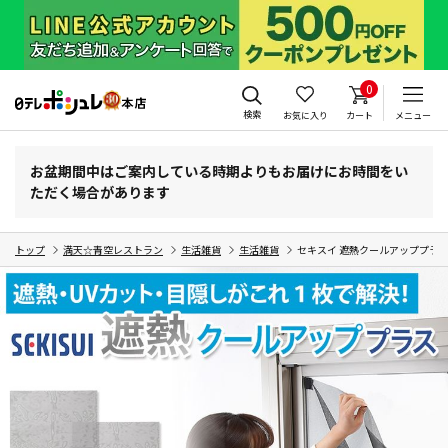
0
検索
お気に入り
カート
メニュー
お盆期間中はご案内している時期よりもお届けにお時間をい
ただく場合があります
トップ
満天☆青空レストラン
生活雑貨
生活雑貨
セキスイ 遮熱クールアッププラス