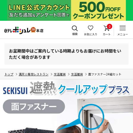
0
検索
お気に入り
カート
メニュー
お盆期間中はご案内している時期よりもお届けにお時間をい
ただく場合があります
トップ
満天☆青空レストラン
生活雑貨
生活雑貨
面ファスナー24組セット