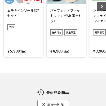
ムテキインソール3足
パーフェクトフィッ
マイヤー
セット
トファンデAir 限定セ
ンフライ
ット
レSPセ
予約
特典付き
数量限定
期間限定
¥5,980
¥4,980
¥8,980
(税込)
(税込)
最近見た商品
履歴を削除