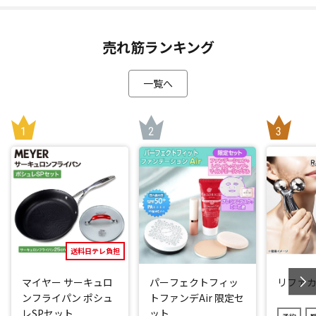
*1：メーカー社内試験による (あくまでも目安であり、使用
状況により異なる場合があります。)
売れ筋ランキング
閉じる
一覧へ
送料日テレ負担
マイヤー サーキュロ
パーフェクトフィッ
リファ
ンフライパン ポシュ
トファンデAir 限定セ
レSPセット
ット