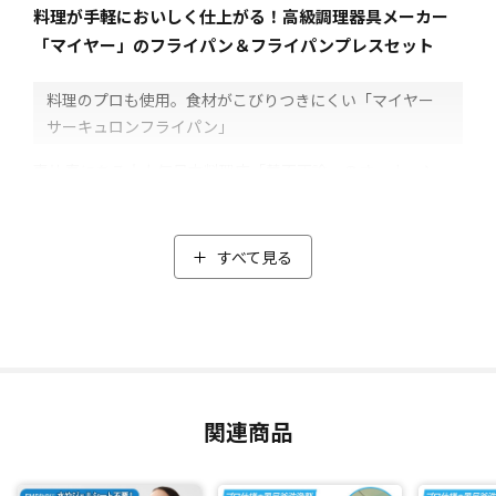
料理が手軽においしく仕上がる！高級調理器具メーカー
「マイヤー」のフライパン＆フライパンプレスセット
料理のプロも使用。食材がこびりつきにくい「マイヤー
サーキュロンフライパン」
恵比寿にある大人気日本料理店「賛否両論」のオーナーシェ
フ、笠原将弘さんをはじめ、多くの料理人が使用！
世界で展開されているアメリカ発の高級調理器具メーカー
「マイヤー」の「サーキュロンフライパン25cm」は、とにか
すべて見る
く食材がこびりつきにくいのがポイント！
その秘密は、フライパンに施したコーティングと底の凹凸。
アメリカのケマーズ社が扱うフッ素樹脂加工で最高級ランク
のコーティングを施しました。このフッ素樹脂加工は耐摩耗
試験を実施しており、摩耗を135万回繰り返しても食材がこび
りつきにくいという試験結果(*1)も。
関連商品
さらに、フライパンの底にある渦巻き状の凹凸によって食材
との接触面を減らしているので、食材がこびりつきにくくな
っています。