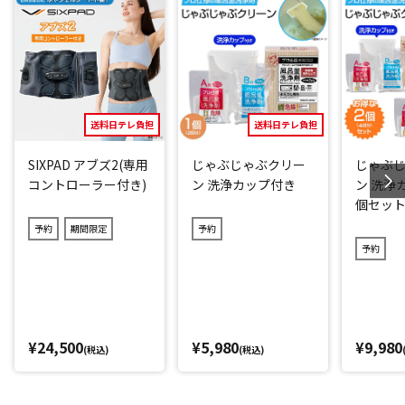
熱伝導率の高い素材を使用しているため、食材に熱が均一に
伝わり、グリルを使わずにふっくらキレイに焼き上がりま
す。熱伝導に優れこびりつきにくいので、少ない油で調理で
きるのも嬉しいポイント！
ステーキなどの大きな肉も２枚同時に調理できる、使い勝手
のいい25cmのサイズです。
送料日テレ負担
送料日テレ負担
SIXPAD アブズ2(専用
じゃぶじゃぶクリー
じゃぶ
外はパリパリ、中はジューシーに仕上げる「フライパンプ
コントローラー付き)
ン 洗浄カップ付き
ン 洗浄
レス」
個セッ
予約
期間限定
予約
フライパンプレスは元々アメリカでベーコンをカリカリに焼
予約
くときに使われているアイテム。
適度な重さで食材を潰すことなく押してくれるので、凹凸が
ある食材も均一な焼き目に仕上がります。ガラス製になって
いるので、焼き具合を確認しながら料理できる便利なアイテ
ム。周りから余計な蒸気が逃げるので、皮目はパリッと焼き
¥24,500
¥5,980
¥9,980
(税込)
(税込)
あげ、中はジューシーに焼き上がります。肉料理だけでな
く、魚料理にもオススメのアイテムです！