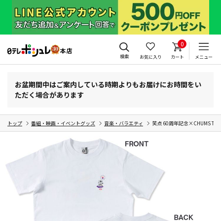
0
検索
お気に入り
カート
メニュー
お盆期間中はご案内している時期よりもお届けにお時間をい
ただく場合があります
トップ
番組・映画・イベントグッズ
音楽・バラエティ
笑点 60周年記念×CHUMS T-S