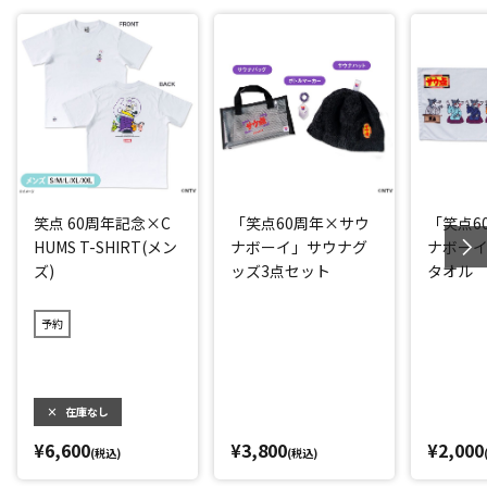
笑点 60周年記念×C
「笑点60周年×サウ
「笑点6
HUMS T-SHIRT(メン
ナボーイ」サウナグ
ナボー
ズ)
ッズ3点セット
タオル
予約
×
在庫なし
¥6,600
¥3,800
¥2,000
(税込)
(税込)