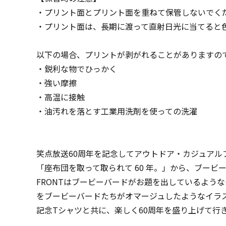
・プリント面とプリント面を重ねて保管しないでく
・プリント面は、長期に渡って直射日光に当てると
以下の場合、プリントが剥がれることがありますの
・鋭利な物でひっかく
・強い摩擦
・高温に接触
・油汚れを落とす工業用洗剤を使っての洗濯
笑点放送60周年を記念してアウトドア・カジュアルブラン
「座布団を取って取られて 60 年。」から、ブービ
FRONTはブービーバードがお題を出しているような
をブービーバードたちがオマージュしたようなイラ
記念Tシャツと共に、楽しく60周年を盛り上げて行