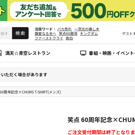
注目ワード
バカ売れ
一次元の挿し木
親愛なる夫へ
笑点60周年
キングダム
ゲスト
ファーストクライ
告白
満天☆青空レストラン
番組・映画・イベント
をいただく場合があります
60周年記念×CHUMS T-SHIRT(メンズ)
笑点 60周年記念×CHUMS
ご注文受付期間は終了となりま