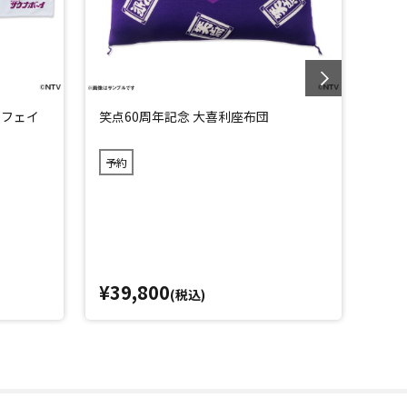
」フェイ
笑点60周年記念 大喜利座布団
笑点
予約
¥39,800
¥1
(税込)