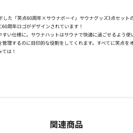
ボした「笑点60周年×サウナボーイ」サウナグッズ3点セット
60周年ロゴがデザインされています！
やすい仕様に。サウナハットはサウナで快適に過ごせるよう使
を管理するのに目印的な役割をしてくれます。すべてに笑点を
みては！
関連商品