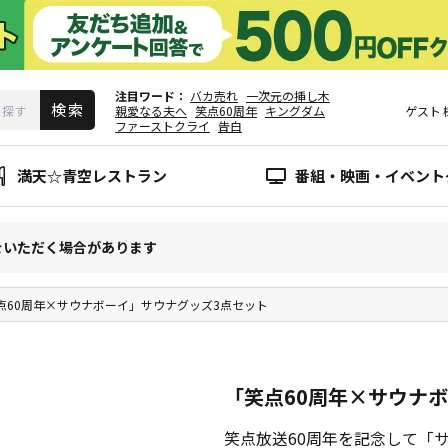
注目ワード
バカ売れ
一次元の挿し木
親愛なる夫へ
笑点60周年
キングダム
ゲスト
ファーストクライ
告白
満天☆青空レストラン
番組・映画・イベント
をいただく場合があります
点60周年×サウナボーイ」サウナグッズ3点セット
「笑点60周年×サウナ
笑点放送60周年を記念して「