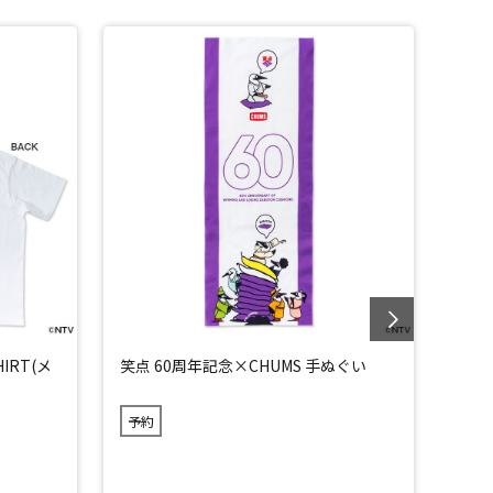
IRT(メ
笑点 60周年記念×CHUMS 手ぬぐい
笑点
予約
予約