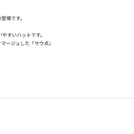
の登場です。
いやすいハットです。
オマージュした「サウ点」