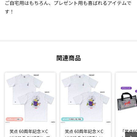
ご自宅用はもちろん、プレゼント用も喜ばれるアイテムで
す！
関連商品
笑点 60周年記念×C
笑点 60周年記念×C
「笑点6