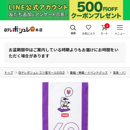
0
検索
お気に入り
カート
メニュー
お盆期間中はご案内している時期よりもお届けにお時間をい
ただく場合があります
トップ
日テレポシュレ 三ツ星モールGOLD
番組・映画・イベントグッズ
音楽・バラ