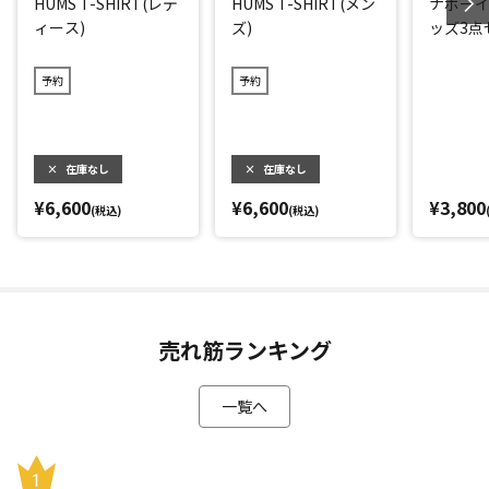
HUMS T-SHIRT(レデ
HUMS T-SHIRT(メン
ナボー
ィース)
ズ)
ッズ3点
予約
予約
×
在庫なし
×
在庫なし
¥6,600
¥6,600
¥3,800
(税込)
(税込)
売れ筋ランキング
一覧へ