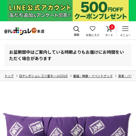
0
検索
お気に入り
カート
メニュー
お盆期間中はご案内している時期よりもお届けにお時間をい
ただく場合があります
トップ
日テレポシュレ 三ツ星モールGOLD
番組・映画・イベントグッズ
音楽・バラ