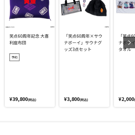
笑点60周年記念 大喜
「笑点60周年×サウ
「笑点6
利座布団
ナボーイ」サウナグ
ナボー
ッズ3点セット
タオル
予約
¥39,800
¥3,800
¥2,000
(税込)
(税込)