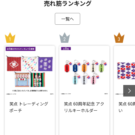
売れ筋ランキング
一覧へ
笑点 トレーディング
笑点 60周年記念 アク
笑点 6
ポーチ
リルキーホルダー
い