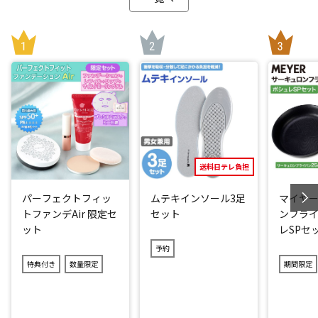
送料日テレ負担
パーフェクトフィッ
ムテキインソール3足
マイヤー
トファンデAir 限定セ
セット
ンフライ
ット
レSPセ
予約
特典付き
数量限定
期間限定