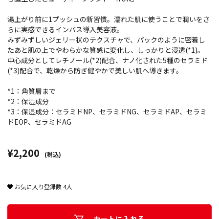
湯上がり前に1プッシュの新習慣。濡れた肌に使うことで潤いをさ
らに実感できるインバス導入美容液。
みずみずしいジェリー状のテクスチャで、パックのように密着し
たあと肌の上でやわらかな質感に変化し、しっかりと浸透(*1)。
中心成分としてレチノール(*2)配合、ナノ化された5種のセラミド
(*3)配合で、乾燥から防ぎ健やかで美しい肌へ導きます。
*1：角質層まで
*2：保湿成分
*3：保湿成分：セラミドNP、セラミドNG、セラミドAP、セラミ
ドEOP、セラミドAG
¥2,200
(税込)
お気に入り登録数
4
人
カートに入れる