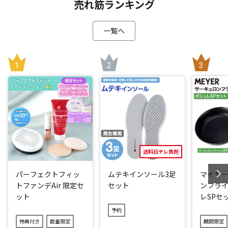
売れ筋ランキング
一覧へ
送料日テレ負担
パーフェクトフィッ
ムテキインソール3足
マイヤー
トファンデAir 限定セ
セット
ンフライ
ット
レSPセ
予約
特典付き
数量限定
期間限定