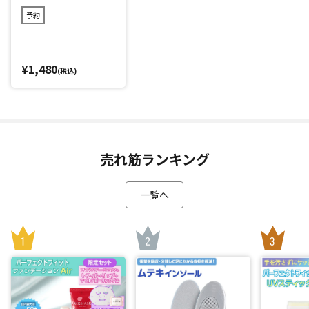
肩・腰・脚などにも使用できる
予約
「ファインウェーブ」は内転筋を鍛えるだけでなく、気にな
る肩・腰・ふくらはぎ・太もも裏・足裏・腕などさまざまな
部位に使用可能。
¥1,480
(税込)
カラダの気になる部位に1～3分当てるだけ。心地よい振動に
より柔軟性を高めるストレッチをサポートします。
RIKACOさんこだわりのピーナッツのようなデザインもポイン
ト。さまざまなカラダの部位にフィットするよう設計。
充電式のためどこでも持ち運べるので、仕事場や運転後の休
売れ筋ランキング
憩時間、一日の終わりのリフレッシュタイムなどさまざまな
シーンで活用できます。
一覧へ
また寒くなる季節や朝起きた時にもオススメです。
さらに、健康面をサポートする運動機器(ウェルネスアイテム)
として活用してほしいというRIKACOさんの思いから、「ファ
インウェーブ」は福祉施設でも導入されています。
*1：試験日：2025年10月6日 試験協力：(有)月のうさぎ
*2：レベル1から使い始め、慣れてきたらレベルを上げてくだ