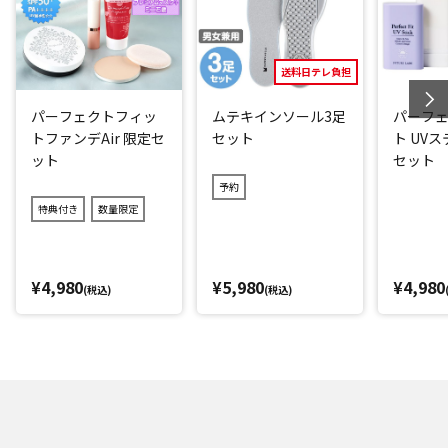
さい。
閉じる
送料日テレ負担
パーフェクトフィッ
ムテキインソール3足
パーフ
トファンデAir 限定セ
セット
ト UV
ット
セット
予約
特典付き
数量限定
¥4,980
¥5,980
¥4,980
(税込)
(税込)