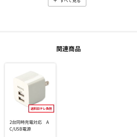
すべて見る
健康的な生活を続けるには下半身の筋肉がとても大切。特に
下半身の筋肉の要である「内転筋」を鍛えられるアイテムを
開発しました。
「内もも」に本体を挟んで振動させることで、内転筋を集中
的にトレーニング。
「ただ立っている状態」と「ファインウェーブを挟んで振動
関連商品
させた状態」と比べ、筋活動量が約342％も増加したというデ
ータもあり(*1)、効率よく運動をサポートします。
1回たった3分でトレーニングできるため、忙しい方や運動が
苦手な方でも手軽に続けられます。
また、ボタンひとつだけで操作できるのもうれしいポイン
ト。
振動レベルは4段階あり、ボタン操作だけでレベル切り替え可
能。(*2)
さらに、骨盤まわりのバランスを保つ「骨盤底筋」も鍛えら
送料日テレ負担
れるため、立ち上がった時や、くしゃみをした際のヒヤッと
2台同時充電対応 A
問題が気になる方にもオススメです。
C/USB電源