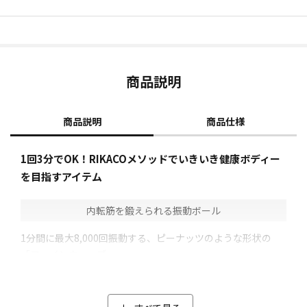
商品説明
商品説明
商品仕様
1回3分でOK！RIKACOメソッドでいきいき健康ボディー
を目指すアイテム
内転筋を鍛えられる振動ボール
1分間に最大8,000回振動する、ピーナッツのような形状の
「ファインウェーブ」。
RIKACOさんが自分のため、そして同世代のために、「本当に
勧められるものをシンプルに作りたい！」という強い思いか
ら作られた振動ボールです。