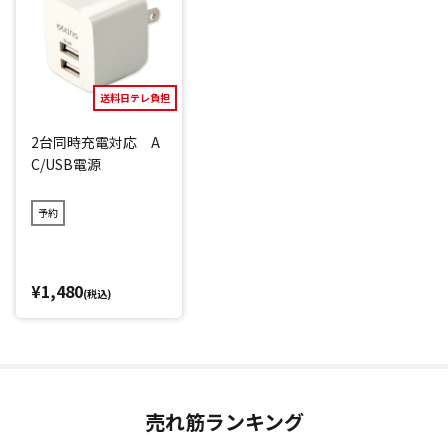
電源を入れて約90秒で使用可能な温度になるので、忙しい朝
のスタイリングにもおすすめ！
1回のフル充電(約2.5時間)で約50分使用可能。130℃・16
0℃・200℃の3段階の温度設定が可能なので、ご自身の髪質
送料日テレ負担
やスタイルに合わせて使用できます。
旅行先や外出時、ちょっと髪型を直したい時など、いつでも
2台同時充電対応 A
C/USB電源
どこでも手軽にヘアスタイリングができちゃいます！
*：メーカー調べ
予約
閉じる
¥1,480
(税込)
売れ筋ランキング