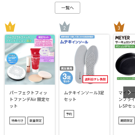
一覧へ
送料日テレ負担
パーフェクトフィッ
ムテキインソール3足
マイヤー
トファンデAir 限定セ
セット
ンフライ
ット
レSPセ
予約
特典付き
数量限定
期間限定