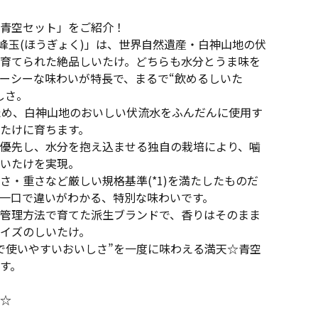
青空セット」をご紹介！
「峰玉(ほうぎょく)」は、世界自然遺産・白神山地の伏
育てられた絶品しいたけ。どちらも水分とうま味を
ーシーな味わいが特長で、まるで“飲めるしいた
しさ。
ため、白神山地のおいしい伏流水をふんだんに使用す
たけに育ちます。
優先し、水分を抱え込ませる独自の栽培により、噛
いたけを実現。
さ・重さなど厳しい規格基準(*1)を満たしたものだ
一口で違いがわかる、特別な味わいです。
管理方法で育てた派生ブランドで、香りはそのまま
イズのしいたけ。
常で使いやすいおいしさ”を一度に味わえる満天☆青空
す。
☆