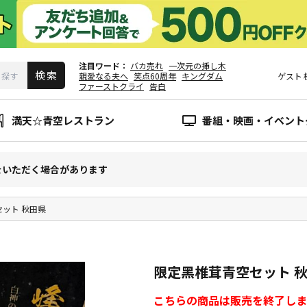
注目ワード
バカ売れ
一次元の挿し木
親愛なる夫へ
笑点60周年
キングダム
ゲスト
ファーストクライ
告白
満天☆青空レストラン
番組・映画・イベント
をいただく場合があります
ット 秋田県
限定黑椎茸青空セット 
こちらの商品は販売を終了しま