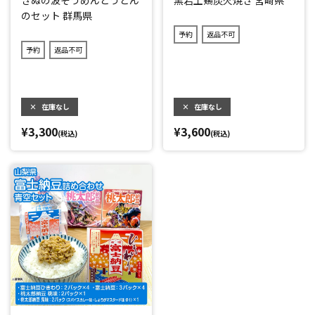
きぬの波そうめんとうどん
黒岩土鶏炭火焼き 宮崎県
のセット 群馬県
予約
返品不可
予約
返品不可
×
在庫なし
×
在庫なし
¥3,300
¥3,600
(税込)
(税込)