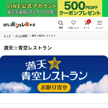
0
検索
お気に入り
カート
メニュー
トップ
テレビ通販
満天☆青空レストラン
満天☆青空レストラン