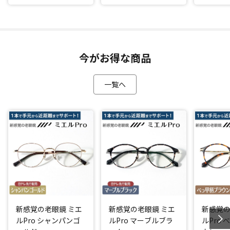
今がお得な商品
一覧へ
新感覚の老眼鏡 ミエ
新感覚の老眼鏡 ミエ
新感覚の
ルPro シャンパンゴ
ルPro マーブルブラ
ルPro