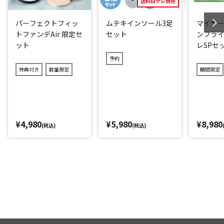
送料日テレ負担
パーフェクトフィッ
ムテキインソール3足
マイヤー
トファンデAir 限定セ
セット
ンフライ
ット
レSPセ
予約
特典付き
数量限定
期間限定
¥4,980
¥5,980
¥8,980
(税込)
(税込)