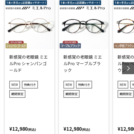
新感覚の老眼鏡 ミエ
新感覚の老眼鏡 ミエ
新感覚の
ルPro シャンパンゴ
ルPro マーブルブラ
ルPro
ールド
ック
ウン
NEW
特典付き
NEW
特典付き
NEW
期間限定
期間限定
期間限定
¥12,980
¥12,980
¥12,98
(税込)
(税込)