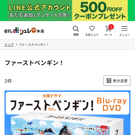
0
検索
お気に入り
カート
メニュー
トップ
ファーストペンギン！
ファーストペンギン！
3
件
表示変更