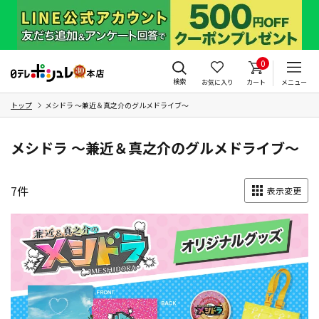
0
検索
お気に入り
カート
メニュー
トップ
メシドラ ～兼近＆真之介のグルメドライブ～
メシドラ ～兼近＆真之介のグルメドライブ～
7
件
表示変更