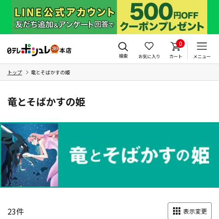
0
検索
お気に入り
カート
メニュー
トップ
竜とそばかすの姫
竜とそばかすの姫
23
件
表示変更