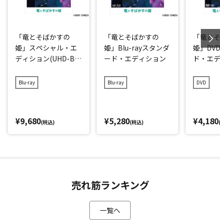
「竜とそばかすの
「竜とそばかすの
「竜と
姫」スペシャル・エ
姫」Blu-rayスタンダ
姫」DV
ディション(UHD-BD
ード・エディション
ド・エ
同梱BOX)
Blu-ray
Blu-ray
DVD
¥9,680
¥5,280
¥4,180
(税込)
(税込)
売れ筋ランキング
一覧へ