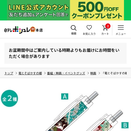
0
検索
お気に入り
カート
メニュー
お盆期間中はご案内している時期よりもお届けにお時間をい
ただく場合があります
トップ
竜とそばかすの姫
番組・映画・イベントグッズ
映画
「竜とそばかすの姫」