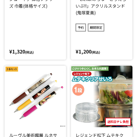
ズ 巾着(体格サイズ)
いぶ!!」アクリルスタンド
(鬼塚夏美)
予約
期間限定
¥1,320
¥1,200
(税込)
(税込)
送料日テレ負担
ルーヴル美術館展 ルネサ
レジェンド松下 ムテキク