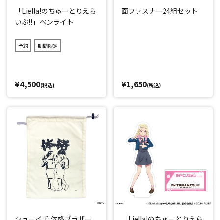
「Liella!のちゅーとりえら
面ファスナー24組セット
いぶ!!」ペンライト
予約
期間限定
¥4,500
¥1,650
(税込)
(税込)
シューイチ 体格ブラザー
「Liella!のちゅーとりえら