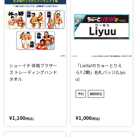
シューイチ 体格ブラザー
「Liella!のちゅーとりえ
ズ トレーディングハンド
ら!! 2期」名札バッジ(Liyu
タオル
u)
予約
期間限定
¥1,100
¥1,000
(税込)
(税込)