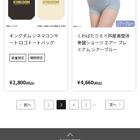
キングダム シネマコンサ
くわばたりえ×芦屋美整体
ート ロゴトートバッグ
骨盤ショーツ エアー プレ
ミアム シアーブルー
数量限定
期間限定
¥2,800
¥4,660
(税込)
(税込)
...
前へ
2
3
4
5
次へ