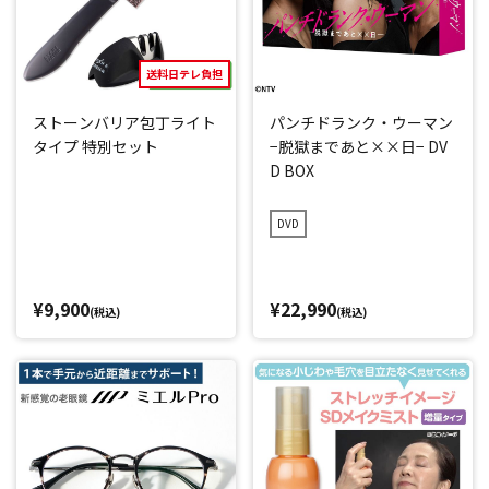
送料日テレ負担
ストーンバリア包丁ライト
パンチドランク・ウーマン
タイプ 特別セット
−脱獄まであと××日− DV
D BOX
DVD
¥9,900
¥22,990
(税込)
(税込)