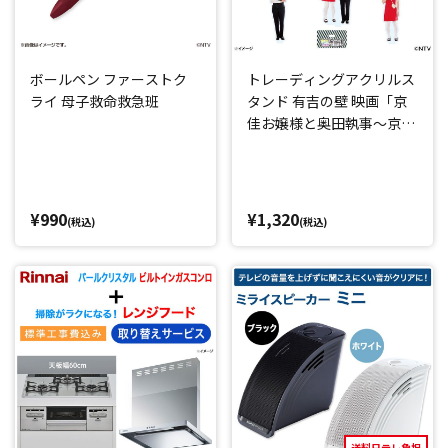
ボールペン ファーストク
トレーディングアクリルス
ライ 母子救命救急班
タンド 有吉の壁 映画「京
佳お嬢様と奥田執事～京佳
お嬢様パリへ行く～」
¥990
¥1,320
(税込)
(税込)
送料日テレ負担