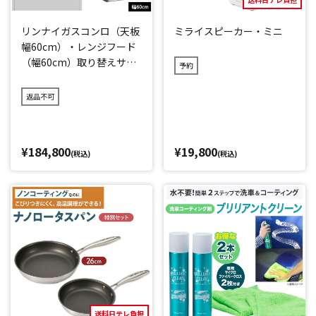
リンナイガスコンロ（天板
ミライスピーカー・ミニ
幅60cm）・レンジフード
（幅60cm）取り替えサー
予約
ビス
返品不可
¥184,800
¥19,800
(税込)
(税込)
送料日テレ負担