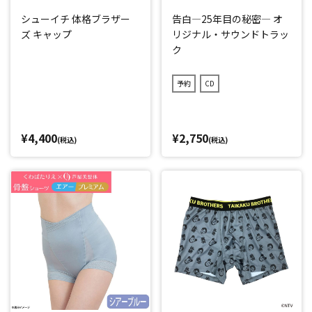
シューイチ 体格ブラザー
告白―25年目の秘密― オ
ズ キャップ
リジナル・サウンドトラッ
ク
予約
CD
¥4,400
¥2,750
(税込)
(税込)