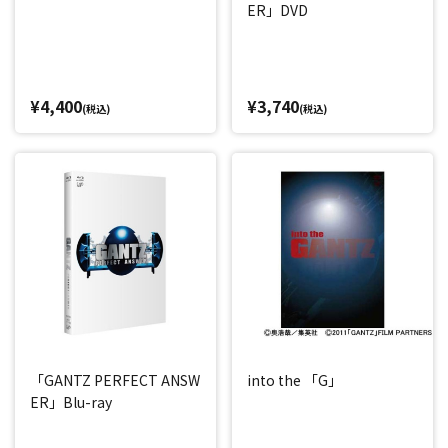
ER」DVD
¥4,400
¥3,740
(税込)
(税込)
「GANTZ PERFECT ANSW
into the 「G」
ER」Blu-ray