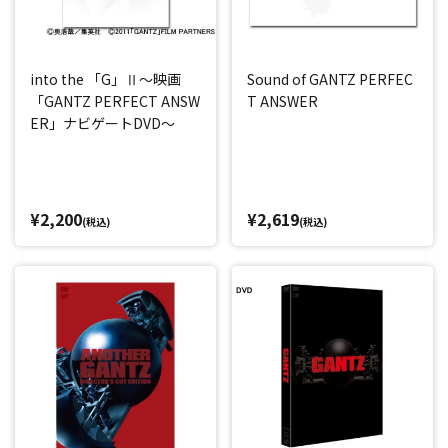
into the 「G」Ⅱ～映画
Sound of GANTZ PERFEC
「GANTZ PERFECT ANSW
T ANSWER
ER」ナビゲートDVD～
¥2,200
¥2,619
(税込)
(税込)