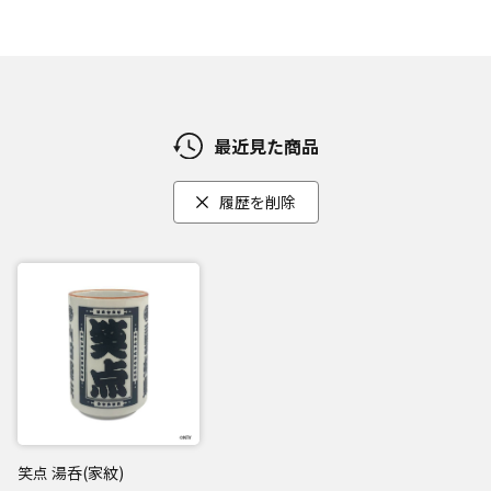
最近見た商品
履歴を削除
笑点 湯呑(家紋)