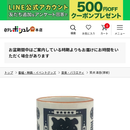
0
検索
お気に入り
カート
メニュー
お盆期間中はご案内している時期よりもお届けにお時間をい
ただく場合があります
トップ
番組・映画・イベントグッズ
音楽・バラエティ
笑点 湯呑(家紋)