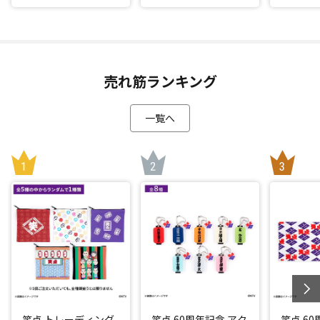
売れ筋ランキング
一覧へ
笑点 トレーディング
笑点 60周年記念 アク
笑点 6