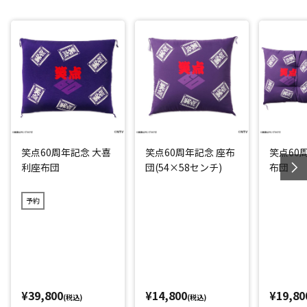
笑点60周年記念 大喜
笑点60周年記念 座布
笑点60
利座布団
団(54×58センチ)
布団
予約
¥39,800
¥14,800
¥19,80
(税込)
(税込)