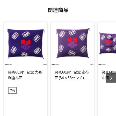
関連商品
笑点60周年記念 大喜
笑点60周年記念 座布
笑点60
利座布団
団(54×58センチ)
布団
予約