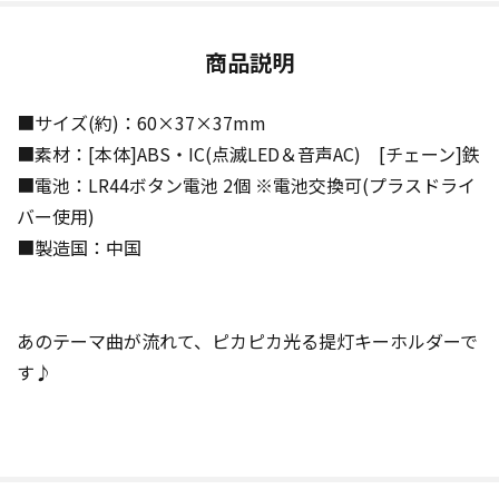
商品説明
■サイズ(約)：60×37×37mm
■素材：[本体]ABS・IC(点滅LED＆音声AC) [チェーン]鉄
■電池：LR44ボタン電池 2個 ※電池交換可(プラスドライ
バー使用)
■製造国：中国
あのテーマ曲が流れて、ピカピカ光る提灯キーホルダーで
す♪