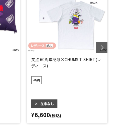
笑点 60周年記念×CHUMS T-SHIRT(レ
笑点 
ディース)
ンズ)
予約
予約
×
在庫なし
×
¥6,600
¥6,
(税込)