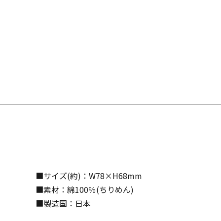
■サイズ(約)：W78×H68mm
■素材：綿100％(ちりめん)
■製造国：日本