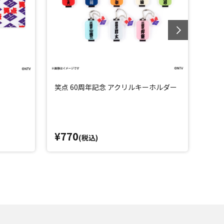
笑点 60周年記念 アクリルキーホルダー
笑点
¥770
¥5
(税込)