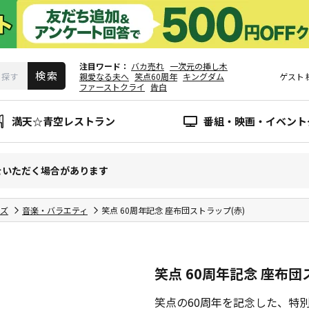
注目ワード
バカ売れ
一次元の挿し木
親愛なる夫へ
笑点60周年
キングダム
ゲスト
ファーストクライ
告白
満天☆青空レストラン
番組・映画・イベント
をいただく場合があります
ズ
音楽・バラエティ
笑点 60周年記念 座布団ストラップ(赤)
笑点 60周年記念 座布団
笑点の60周年を記念した、特