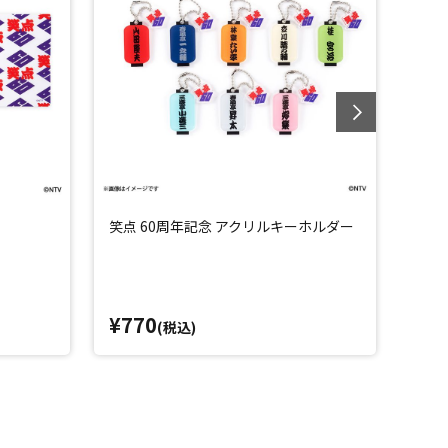
笑点 60周年記念 アクリルキーホルダー
笑点
¥770
¥5
(税込)