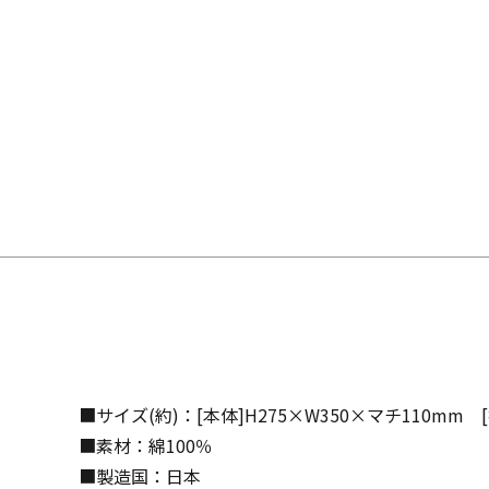
■サイズ(約)：[本体]H275×W350×マチ110mm 
■素材：綿100％
■製造国：日本