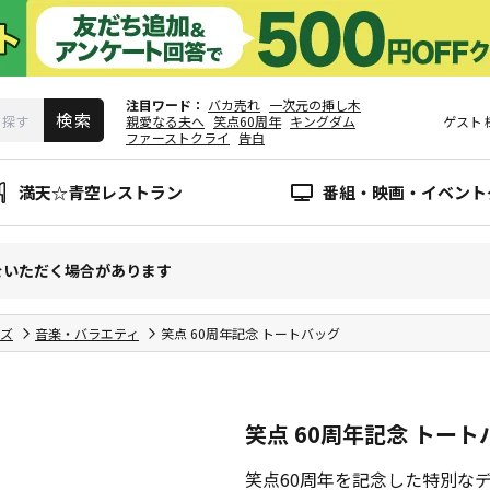
注目ワード
バカ売れ
一次元の挿し木
親愛なる夫へ
笑点60周年
キングダム
ゲスト
ファーストクライ
告白
満天☆青空レストラン
番組・映画・イベント
をいただく場合があります
ズ
音楽・バラエティ
笑点 60周年記念 トートバッグ
笑点 60周年記念 トート
笑点60周年を記念した特別な