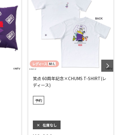
笑点 60周年記念×CHUMS T-SHIRT(レ
笑点 
ディース)
ンズ)
予約
予約
×
在庫なし
×