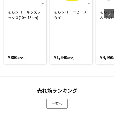
そらジロー キッズソ
そらジロー ベビース
そらジロ
ックス(10～15cm)
タイ
み（大
¥880
¥1,540
¥4,950
(税込)
(税込)
売れ筋ランキング
一覧へ