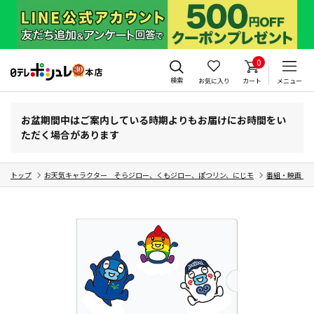
0
検索
お気に入り
カート
メニュー
お盆期間中はご案内している時期よりもお届けにお時間をい
ただく場合があります
トップ
お天気キャラクター そらジロー、くもジロー、ぽつリン、にじモ
番組・映画・