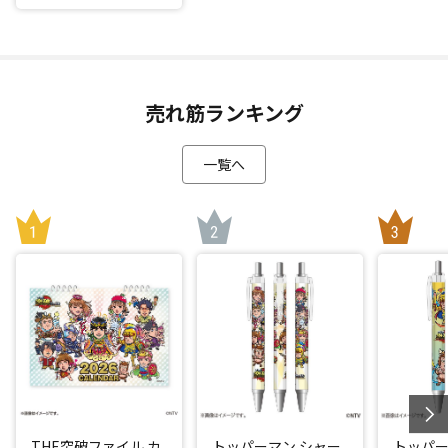
売れ筋ランキング
一覧へ
THE突破ファイル カ
トッパーマン シャー
トッパー