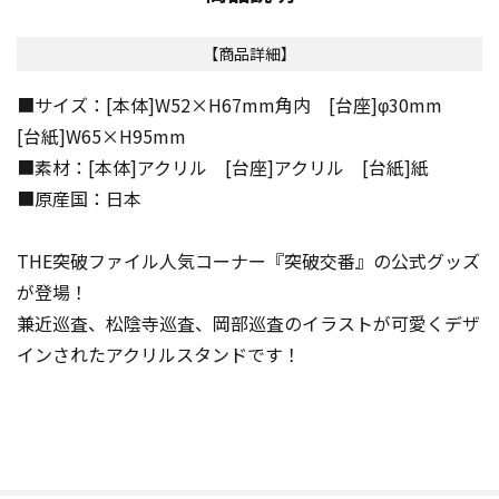
【商品詳細】
■サイズ：[本体]W52×H67mm角内 [台座]φ30mm
[台紙]W65×H95mm
■素材：[本体]アクリル [台座]アクリル [台紙]紙
■原産国：日本
THE突破ファイル人気コーナー『突破交番』の公式グッズ
が登場！
兼近巡査、松陰寺巡査、岡部巡査のイラストが可愛くデザ
インされたアクリルスタンドです！