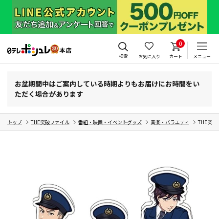
0
検索
お気に入り
カート
メニュー
お盆期間中はご案内している時期よりもお届けにお時間をい
ただく場合があります
トップ
THE突破ファイル
番組・映画・イベントグッズ
音楽・バラエティ
THE突