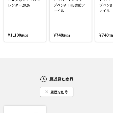
レンダー2026
プペンA THE突破フ
プペンB
ァイル
ァイル
¥1,100
¥748
¥748
(税込)
(税込)
(税
最近見た商品
履歴を削除