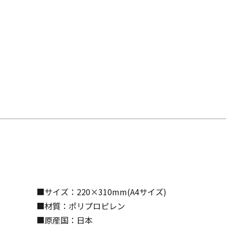
■サイズ：220×310mm(A4サイズ)
■材質：ポリプロピレン
■原産国：日本