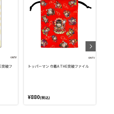
E突破フ
トッパーマン 巾着A THE突破ファイル
トッ
¥880
¥8
(税込)