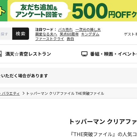
注目ワード
バカ売れ
一次元の挿し木
親愛なる夫へ
笑点60周年
キングダム
ゲスト
ファーストクライ
告白
満天☆青空レストラン
番組・映画・イベント
をいただく場合があります
・バラエティ
トッパーマン クリアファイル THE突破ファイル
トッパーマン クリアファ
『THE突破ファイル』の人気