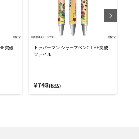
HE突破
トッパーマン シャープペンC THE突破
トッ
ファイル
ファ
¥748
¥7
(税込)