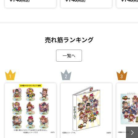
(税込)
(税込)
(税
売れ筋ランキング
一覧へ