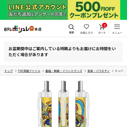
0
検索
お気に入り
カート
メニュー
お盆期間中はご案内している時期よりもお届けにお時間をい
ただく場合があります
トップ
THE突破ファイル
番組・映画・イベントグッズ
音楽・バラエティ
トッパー