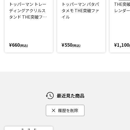
トッパーマン トレー
トッパーマン パタパ
THE突
ディングアクリルス
タメモ THE突破ファ
レンダー2
タンド THE突破ファ
イル
イル
¥660
¥550
¥1,100
(税込)
(税込)
最近見た商品
履歴を削除