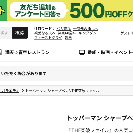
注目ワード
バカ売れ
一次元の挿し木
親愛なる夫へ
笑点60周年
キングダム
ゲスト
ファーストクライ
告白
満天☆青空レストラン
番組・映画・イベント
をいただく場合があります
・バラエティ
トッパーマン シャープペンA THE突破ファイル
トッパーマン シャープペ
『THE突破ファイル』の人気