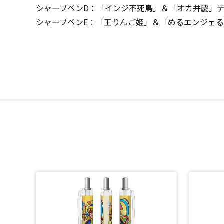
シャープペンD：「インジ不死鳥」＆「オカ弁慶」
シャープペンE：「王りんご姫」＆「めるエンジェ