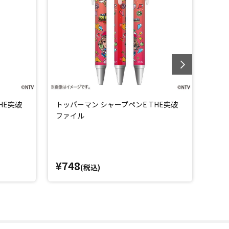
HE突破
トッパーマン シャープペンE THE突破
トッ
ファイル
破フ
¥748
¥5
(税込)