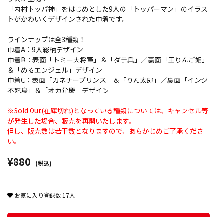
「内村トッパ神」をはじめとした9人の「トッパーマン」のイラス
トがかわいくデザインされた巾着です。
ラインナップは全3種類！
巾着A：9人総柄デザイン
巾着B：表面「トミー大将軍」＆「ダテ兵」／裏面「王りんご姫」
＆「めるエンジェル」デザイン
巾着C：表面「カネチープリンス」＆「りん太郎」／裏面「インジ
不死鳥」＆「オカ弁慶」デザイン
※Sold Out(在庫切れ)となっている種類については、キャンセル等
が発生した場合、販売を再開いたします。
但し、販売数は若干数となりますので、あらかじめご了承くださ
い。
¥880
(税込)
お気に入り登録数
17
人