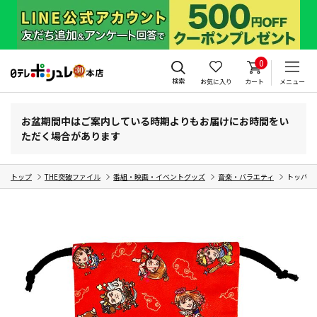
0
検索
お気に入り
カート
メニュー
お盆期間中はご案内している時期よりもお届けにお時間をい
ただく場合があります
トップ
THE突破ファイル
番組・映画・イベントグッズ
音楽・バラエティ
トッパーマ