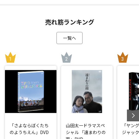
売れ筋ランキング
一覧へ
「さよならぼくたち
山田太一ドラマスペ
「ヤング
のようちえん」DVD
シャル 「遠まわりの
ジャック
雨」DVD