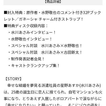
【商品詳細】
■封入特典：原作者・水野敬也のコメント付き32Pブック
レット／ガネーシャ チャーム付きストラップ！
■特典ディスク収録内容：
・水川あさみインタビュー！
・水野敬也インタビュー！
・スペシャル対談 水川あさみ×水野敬也！
・スペシャル対談 水川あさみ×古田新太！
・制作発表記者会見！
・キャストクランクアップ集！
【STORY】
幸せな結婚を夢見る派遣社員の星野あすか(水川あさみ)
は、25歳の誕生日に恋人に捨てられ、自宅マンションも火
事になり、とりあえず入居したボロアパートで涙ながらに
「幸せになりたい」と願っていた。 そこにゾウの姿をし