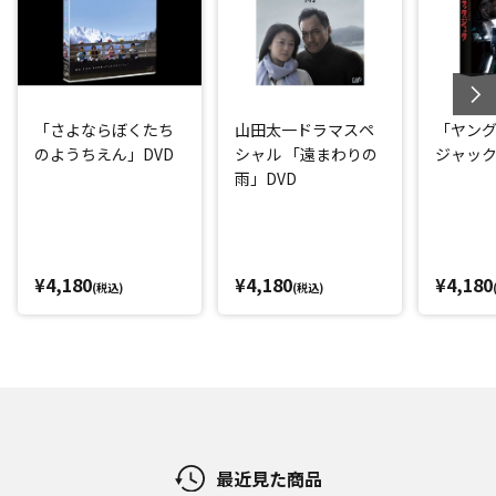
「さよならぼくたち
山田太一ドラマスペ
「ヤング
のようちえん」DVD
シャル 「遠まわりの
ジャック
雨」DVD
¥4,180
¥4,180
¥4,180
(税込)
(税込)
最近見た商品