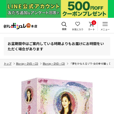
0
検索
お気に入り
カート
メニュー
お盆期間中はご案内している時期よりもお届けにお時間をい
ただく場合があります
トップ
Blu-ray・DVD・CD
Blu-ray・DVD・CD
「夢をかなえるゾウ-女の幸せ編-」DVD-