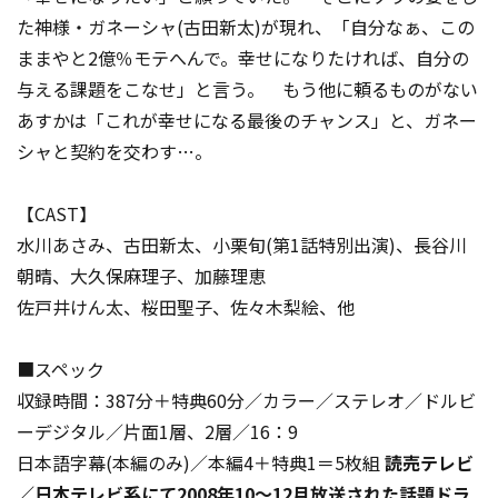
た神様・ガネーシャ(古田新太)が現れ、「自分なぁ、この
ままやと2億％モテへんで。幸せになりたければ、自分の
与える課題をこなせ」と言う。 もう他に頼るものがない
あすかは「これが幸せになる最後のチャンス」と、ガネー
シャと契約を交わす…。
【CAST】
水川あさみ、古田新太、小栗旬(第1話特別出演)、長谷川
朝晴、大久保麻理子、加藤理恵
佐戸井けん太、桜田聖子、佐々木梨絵、他
■スペック
収録時間：387分＋特典60分／カラー／ステレオ／ドルビ
ーデジタル／片面1層、2層／16：9
日本語字幕(本編のみ)／本編4＋特典1＝5枚組
読売テレビ
／日本テレビ系にて2008年10～12月放送された話題ドラ