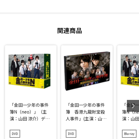
関連商品
「金田一少年の事件
「金田一少年の事件
「金田
簿N（neo）」（主
簿 香港九龍財宝殺
簿N（n
演：山田 涼介）ディ
人事件」(主演：山田
演：山田
レクターズカット版
涼介) DVD
レクタ
DVD-BOX
Blu-ray
DVD
DVD
Blu-ray