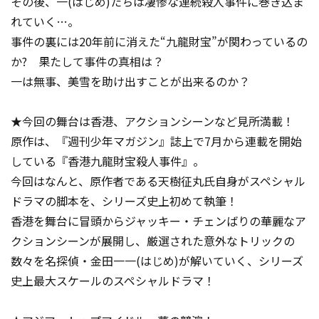
その後、一(はじめ)たちは凄惨な連続殺人事件に巻き込ま
れていく…。
事件の裏には20年前に消えた“九龍財宝”が関わっているの
か? 果たして事件の真相は？
一は無事、美雪を助け出すことが出来るのか？
★今回の舞台は香港、アクションシーンなど見所満載！
原作は、『週刊少年マガジン』誌上で7月から連載を開始
している『香港九龍財宝殺人事件』。
今回はなんと、原作者である天樹征丸氏自身がスペシャル
ドラマの脚本を、シリーズ史上初めて執筆！
香港を舞台に冒頭からジャッキー・チェンばりの華麗なア
クションシーンが展開し、厳選された意外なトリックの
数々を名探偵・金田一一(はじめ)が解いていく、シリーズ
史上最大スケールのスペシャルドラマ！