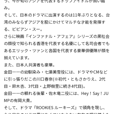
う、今が旬のアジアを代表するトップアイドルが揃い踏
み。
そして、日本のドラマに出演するのは11年ぶりとなる、台
湾のみならずアジアを股にかけてマルチな才能を発揮す
る、ビビアン・スー。
さらに映画『インファナル・アフェア』シリーズの黒社会
の顔役で知られる香港を代表する名優にして名司会者でも
あるエリック・ツァンと各国を代表する豪華俳優陣が顔を
揃えています。
また、日本人共演者も豪華。
金田一一の幼馴染み・七瀬美雪役には、ドラマやCMなど
に引っ張りだこの川口春奈(※初代・ともさかりえ、2代
目・鈴木杏、3代目・上野樹里に続き4代目)。
金田一一の頼れる後輩・佐木竜二役には、Hey！Say！JU
MPの有岡大貴。
そして、ドラマ『ROOKIES ルーキーズ』で頭角を現し、