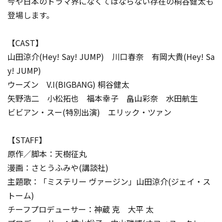
今や日本のドラマ界になくてはならない存在の桐谷健太も
登場します。
【CAST】
山田涼介(Hey! Say! JUMP) 川口春奈 有岡大貴(Hey! Sa
y! JUMP)
ウーズン V.I(BIGBANG) 桐谷健太
矢野浩二 小松拓也 福本幸子 畠山彩奈 水田航生
ビビアン・スー(特別出演) エリック・ツァン
【STAFF】
原作／脚本：天樹征丸
漫画：さとうふみや(講談社)
主題歌：「ミステリー ヴァージン」山田涼介(ジェイ・ス
トーム)
チーフプロデューサー：神蔵 克 大平 太