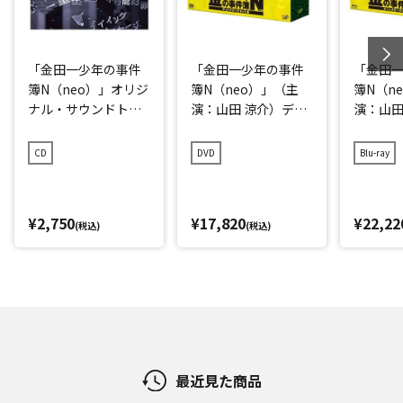
「金田一少年の事件
「金田一少年の事件
「金田
簿N（neo）」オリジ
簿N（neo）」（主
簿N（n
ナル・サウンドトラ
演：山田 涼介）ディ
演：山田
ック
レクターズカット版
レクタ
DVD-BOX
Blu-ray
CD
DVD
Blu-ray
¥2,750
¥17,820
¥22,22
(税込)
(税込)
最近見た商品