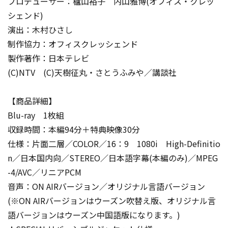
プロデューサー：櫨山裕子 内山雅博(オフィス・クレッ
シェンド)
演出：木村ひさし
制作協力：オフィスクレッシェンド
製作著作：日本テレビ
(C)NTV (C)天樹征丸・さとうふみや／講談社
【商品詳細】
Blu-ray 1枚組
収録時間：本編94分＋特典映像30分
仕様：片面二層／COLOR／16：9 1080i High-Definitio
n／日本国内向／STEREO／日本語字幕(本編のみ)／MPEG
-4/AVC／リニアPCM
音声：ON AIRバージョン／オリジナル言語バージョン
(※ON AIRバージョンはウーズン吹替え版、オリジナル言
語バージョンはウーズン中国語版になります。)