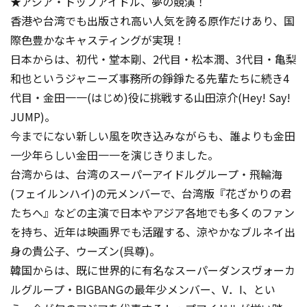
★アジア・トップアイドル、夢の競演！
香港や台湾でも出版され高い人気を誇る原作だけあり、国
際色豊かなキャスティングが実現！
日本からは、初代・堂本剛、2代目・松本潤、3代目・亀梨
和也というジャニーズ事務所の錚錚たる先輩たちに続き4
代目・金田一一(はじめ)役に挑戦する山田涼介(Hey! Say!
JUMP)。
今までにない新しい風を吹き込みながらも、誰よりも金田
一少年らしい金田一一を演じきりました。
台湾からは、台湾のスーパーアイドルグループ・飛輪海
(フェイルンハイ)の元メンバーで、台湾版『花ざかりの君
たちへ』などの主演で日本やアジア各地でも多くのファン
を持ち、近年は映画界でも活躍する、涼やかなブルネイ出
身の貴公子、ウーズン(呉尊)。
韓国からは、既に世界的に有名なスーパーダンスヴォーカ
ルグループ・BIGBANGの最年少メンバー、V．I、とい