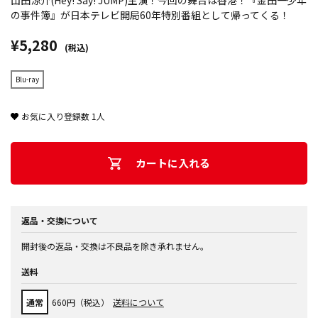
山田涼介(Hey! Say! JUMP)主演！今回の舞台は香港！『金田一少年
の事件簿』が日本テレビ開局60年特別番組として帰ってくる！
¥5,280
(税込)
Blu-ray
お気に入り登録数
1
人
カートに入れる
返品・交換について
開封後の返品・交換は不良品を除き承れません。
送料
通常
660円（税込）
送料について