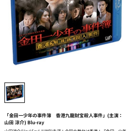
「金田一少年の事件簿 香港九龍財宝殺人事件」(主演：
山田 涼介) Blu-ray