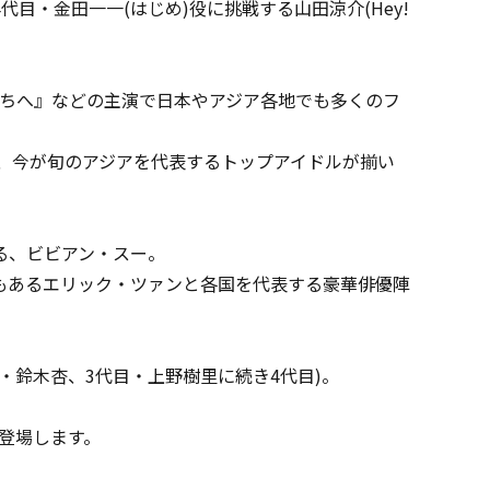
・金田一一(はじめ)役に挑戦する山田涼介(Hey!
たちへ』などの主演で日本やアジア各地でも多くのフ
う、今が旬のアジアを代表するトップアイドルが揃い
る、ビビアン・スー。
もあるエリック・ツァンと各国を代表する豪華俳優陣
・鈴木杏、3代目・上野樹里に続き4代目)。
も登場します。