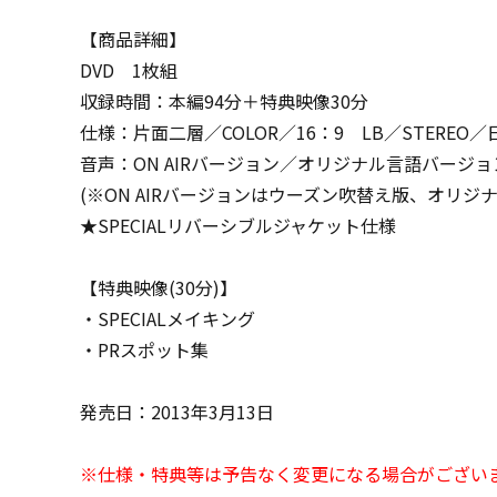
【商品詳細】
DVD 1枚組
収録時間：本編94分＋特典映像30分
仕様：片面二層／COLOR／16：9 LB／STEREO／日本
音声：ON AIRバージョン／オリジナル言語バージョ
(※ON AIRバージョンはウーズン吹替え版、オリ
★SPECIALリバーシブルジャケット仕様
【特典映像(30分)】
・SPECIALメイキング
・PRスポット集
発売日：2013年3月13日
※仕様・特典等は予告なく変更になる場合がござい