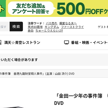
注目ワード
バカ売れ
親愛なる夫へ
笑点60周年
キングダム
ファーストクライ
ゲスト
告白
ちゅーとりえらいぶ!!
満天☆青空レストラン
番組・映画・イベント
をいただく場合があります
事件簿 香港九龍財宝殺人事件」(主演：山田 涼介) DVD
「金田一少年の事件簿 
DVD