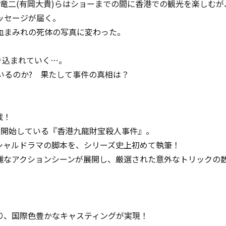
佐木竜二(有岡大貴)らはショーまでの間に香港での観光を楽しむ
ッセージが届く。
血まみれの死体の写真に変わった。
き込まれていく…。
ているのか? 果たして事件の真相は？
載！
を開始している『香港九龍財宝殺人事件』。
シャルドラマの脚本を、シリーズ史上初めて執筆！
麗なアクションシーンが展開し、厳選された意外なトリックの数
り、国際色豊かなキャスティングが実現！