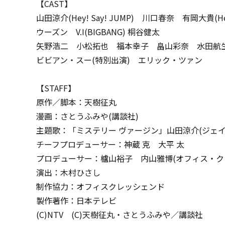
【CAST】
山田涼介(Hey! Say! JUMP) 川口春奈 有岡大貴(Hey!
ウーズン V.I(BIGBANG) 桐谷健太
矢野浩二 小松拓也 福本幸子 畠山彩奈 水田航
ビビアン・スー(特別出演) エリック・ツァン
【STAFF】
原作／脚本：天樹征丸
漫画：さとうふみや(講談社)
主題歌：「ミステリー ヴァージン」山田涼介(ジェイ
チーフプロデューサー：神蔵 克 大平 太
プロデューサー：櫨山裕子 内山雅博(オフィス・ク
演出：木村ひさし
制作協力：オフィスクレッシェンド
製作著作：日本テレビ
(C)NTV (C)天樹征丸・さとうふみや／講談社