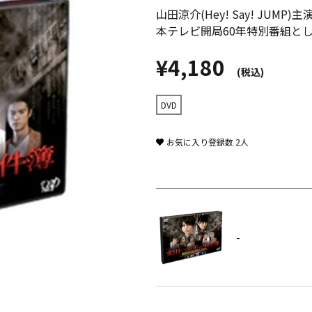
山田涼介(Hey! Say! J
本テレビ開局60年特別番組と
¥4,180
(税込)
DVD
お気に入り登録数
2
人
-