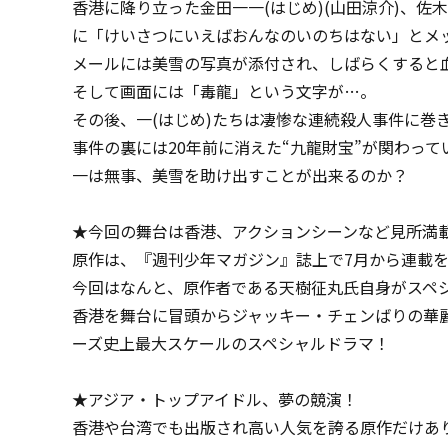
香港に降り立った金田一一(はじめ)(山田涼介)、
に「けいさつにいえばおんなのいのちはない」とメ
メールには美雪の写真が添付され、しばらくすると
そして画面には「毒龍」という文字が…。
その後、一(はじめ)たちは凄惨な連続殺人事件に巻
事件の裏には20年前に消えた“九龍財宝”が関わっ
一は無事、美雪を助け出すことが出来るのか？
★今回の舞台は香港、アクションシーンなど見所満
原作は、『週刊少年マガジン』誌上で7月から連載
今回はなんと、原作者である天樹征丸氏自身がスペ
香港を舞台に冒頭からジャッキー・チェンばりの華
ーズ史上最大スケールのスペシャルドラマ！
★アジア・トップアイドル、夢の競演！
香港や台湾でも出版され高い人気を誇る原作だけあ