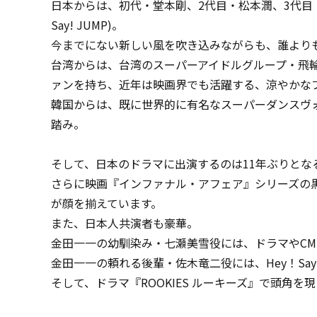
日本からは、初代・堂本剛、2代目・松本潤、3代目・
Say! JUMP)。
今までにない新しい風を吹き込みながらも、誰より
台湾からは、台湾のスーパーアイドルグループ・飛輪
ァンを持ち、近年は映画界でも活躍する、涼やかなブ
韓国からは、既に世界的に有名なスーパーダンスヴォ
踏み。
そして、日本のドラマに出演するのは11年ぶりと
さらに映画『インファナル・アフェア』シリーズの
が顔を揃えています。
また、日本人共演者も豪華。
金田一一の幼馴染み・七瀬美雪役には、ドラマやCM
金田一一の頼れる後輩・佐木竜二役には、Hey！Say
そして、ドラマ『ROOKIES ルーキーズ』で頭角