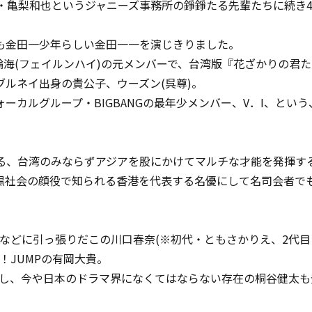
亀梨和也というジャニーズ事務所の錚錚たる先輩たちに続き4代目
も金田一少年らしい金田一一を演じきりました。
海(フェイルンハイ)の元メンバーで、台湾版『花ざかりの君
ルネイ出身の貴公子、ウーズン(呉尊)。
ーカルグループ・BIGBANGの最年少メンバー、V．I、とい
なる、台湾のみならずアジアを股にかけてマルチな才能を発揮す
黒社会の顔役で知られる香港を代表する名優にして名司会者で
などに引っ張りだこの川口春奈(※初代・ともさかりえ、2代目
！JUMPの有岡大貴。
を現し、今や日本のドラマ界になくてはならない存在の桐谷健太