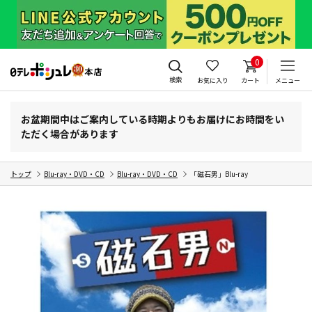
0
検索
お気に入り
カート
メニュー
お盆期間中はご案内している時期よりもお届けにお時間をい
ただく場合があります
トップ
Blu-ray・DVD・CD
Blu-ray・DVD・CD
「磁石男」Blu-ray