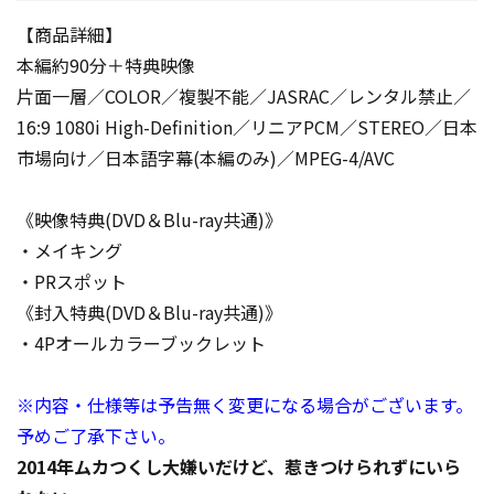
【商品詳細】
本編約90分＋特典映像
片面一層／COLOR／複製不能／JASRAC／レンタル禁止／
16:9 1080i High-Definition／リニアPCM／STEREO／日本
市場向け／日本語字幕(本編のみ)／MPEG-4/AVC
《映像特典(DVD＆Blu-ray共通)》
・メイキング
・PRスポット
《封入特典(DVD＆Blu-ray共通)》
・4Pオールカラーブックレット
※内容・仕様等は予告無く変更になる場合がございます。
予めご了承下さい。
2014年ムカつくし大嫌いだけど、惹きつけられずにいら