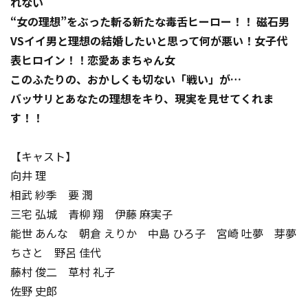
れない
“女の理想”をぶった斬る新たな毒舌ヒーロー！！ 磁石男
VSイイ男と理想の結婚したいと思って何が悪い！女子代
表ヒロイン！！恋愛あまちゃん女
このふたりの、おかしくも切ない「戦い」が…
バッサリとあなたの理想をキり、現実を見せてくれま
す！！
【キャスト】
向井 理
相武 紗季 要 潤
三宅 弘城 青柳 翔 伊藤 麻実子
能世 あんな 朝倉 えりか 中島 ひろ子 宮崎 吐夢 芽夢
ちさと 野呂 佳代
藤村 俊二 草村 礼子
佐野 史郎