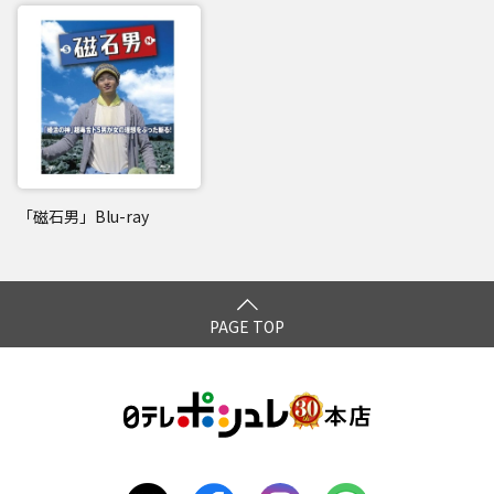
「磁石男」Blu-ray
PAGE TOP