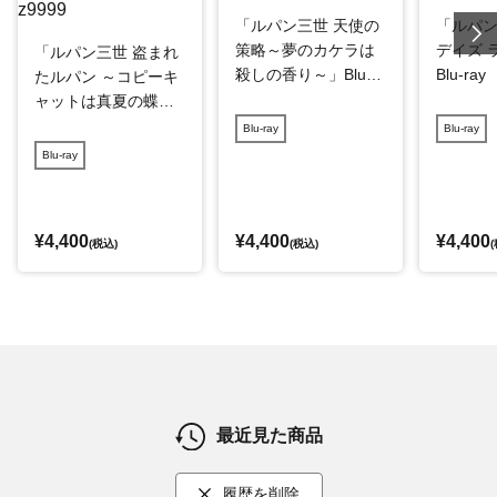
「ルパン三世 天使の
「ルパン
策略～夢のカケラは
デイズ 
「ルパン三世 盗まれ
殺しの香り～」Blu-r
Blu-ray
たルパン ～コピーキ
ay
ャットは真夏の蝶
～」Blu-ray
Blu-ray
Blu-ray
Blu-ray
¥4,400
¥4,400
¥4,400
(税込)
(税込)
(
最近見た商品
履歴を削除