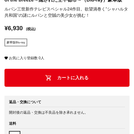
ルパン三世新作テレビスペシャル24作目。欲望渦巻く”シャハルタ
共和国”の謎にルパンと空賊の美少女が挑む！
¥6,930
(税込)
豪華版Blu-ray
お気に入り登録数
0
人
カートに入れる
返品・交換について
開封後の返品・交換は不良品を除き承れません。
送料