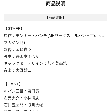
商品説明
【商品詳細】
【STAFF】
原作：モンキー・パンチ(MPワークス ルパン三世official
マガジン刊)
監督：金崎貴臣
脚本：待田堂子ほか
キャラクターデザイン：加々美高浩
音楽：大野雄二
【CAST】
ルパン三世：栗田貫一
次元大介：小林清志
石川五ェ門：浪川大輔