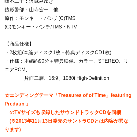
峰不二子：沢城みゆき
銭形警部：山寺宏一 他
原作：モンキー・パンチ(C)TMS
(C)モンキー・パンチ/TMS・NTV
【商品仕様】
・2枚組(本編ディスク1枚＋特典ディスクCD1枚)
・仕様：本編約90分＋特典映像、カラー、STEREO、リ
ニアPCM、
片面二層、16:9、1080i High-Definition
☆エンディングテーマ「Treasures of of Time」featuring
Predaun 」
のTVサイズも収録したサウンドトラックCDを同梱
(※2013年11月13日発売のサントラCDとは内容が異な
ります)