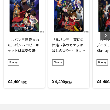
「ルパン三世 盗まれ
「ルパン三世 天使の
「ルパン
たルパン ～コピーキ
策略～夢のカケラは
デイズ 
ャットは真夏の蝶
殺しの香り～」Blu-r
Blu-ray
～」Blu-ray
ay
Blu-ray
Blu-ray
Blu-ray
¥4,400
¥4,400
¥4,400
(税込)
(税込)