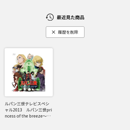
最近見た商品
履歴を削除
ルパン三世テレビスペシ
ャル2013 ルパン三世pri
ncess of the breeze～隠
された空中都市～（Blu-r
ay）通常版