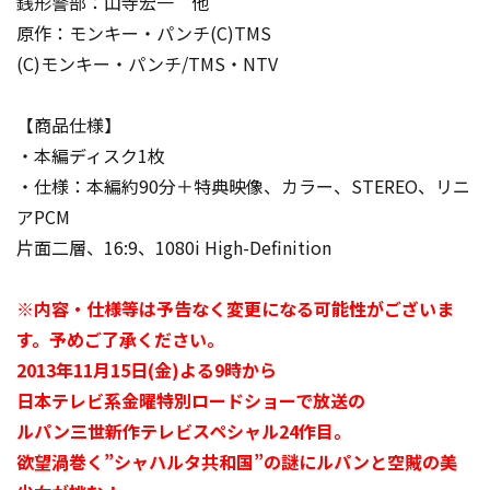
銭形警部：山寺宏一 他
原作：モンキー・パンチ(C)TMS
(C)モンキー・パンチ/TMS・NTV
【商品仕様】
・本編ディスク1枚
・仕様：本編約90分＋特典映像、カラー、STEREO、リニ
アPCM
片面二層、16:9、1080i High-Definition
※内容・仕様等は予告なく変更になる可能性がございま
す。予めご了承ください。
2013年11月15日(金)よる9時から
日本テレビ系金曜特別ロードショーで放送の
ルパン三世新作テレビスペシャル24作目。
欲望渦巻く”シャハルタ共和国”の謎にルパンと空賊の美