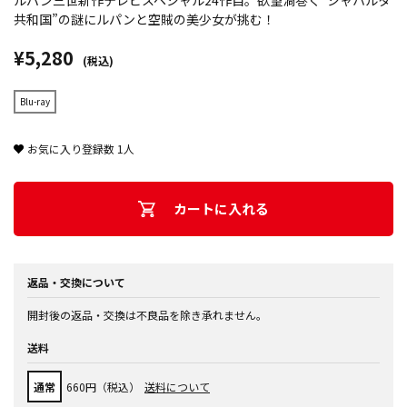
ルパン三世新作テレビスペシャル24作目。欲望渦巻く”シャハルタ
共和国”の謎にルパンと空賊の美少女が挑む！
¥5,280
(税込)
Blu-ray
お気に入り登録数
1
人
カートに入れる
返品・交換について
開封後の返品・交換は不良品を除き承れません。
送料
通常
660円（税込）
送料について