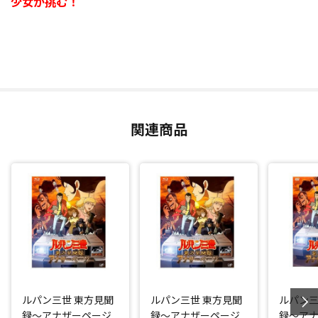
少女が挑む！
関連商品
ルパン三世 東方見聞
ルパン三世 東方見聞
ルパン三
録～アナザーページ
録～アナザーページ
録～ア