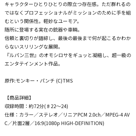
キャラクターひとりひとりの際立つ存在感。ただ群れるの
ではなくプロフェッショナルがミッションのために手を組
むという関係性。軽妙なユーモア。
随所に登場する実在の銃器や車輛。
信頼と裏切りが錯綜し、最後の最後まで何が起こるかわか
らないスリリングな展開――。
『ルパン三世』のオモシロサをギュッと凝縮し、超一級の
エンタテインメント作品。
原作:モンキー・パンチ (C)TMS
【商品詳細】
収録時間：約72分(♯22～24)
仕様：カラー／ステレオ／リニアPCM 2.0ch／MPEG-4 AV
C／片面2層／16:9(1080p HIGH-DEFINITION)