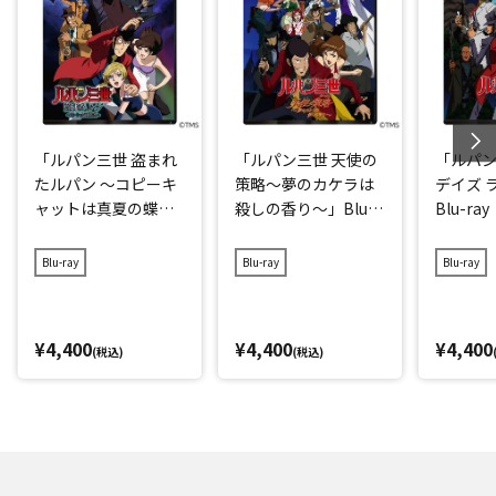
「ルパン三世 盗まれ
「ルパン三世 天使の
「ルパン
たルパン ～コピーキ
策略～夢のカケラは
デイズ 
ャットは真夏の蝶
殺しの香り～」Blu-r
Blu-ray
～」Blu-ray
ay
Blu-ray
Blu-ray
Blu-ray
¥4,400
¥4,400
¥4,400
(税込)
(税込)