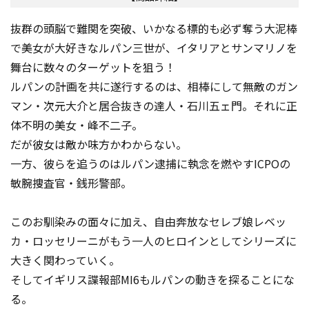
抜群の頭脳で難関を突破、いかなる標的も必ず奪う大泥棒
で美女が大好きなルパン三世が、イタリアとサンマリノを
舞台に数々のターゲットを狙う！
ルパンの計画を共に遂行するのは、相棒にして無敵のガン
マン・次元大介と居合抜きの達人・石川五ェ門。それに正
体不明の美女・峰不二子。
だが彼女は敵か味方かわからない。
一方、彼らを追うのはルパン逮捕に執念を燃やすICPOの
敏腕捜査官・銭形警部。
このお馴染みの面々に加え、自由奔放なセレブ娘レベッ
カ・ロッセリーニがもう一人のヒロインとしてシリーズに
大きく関わっていく。
そしてイギリス諜報部MI6もルパンの動きを探ることにな
る。