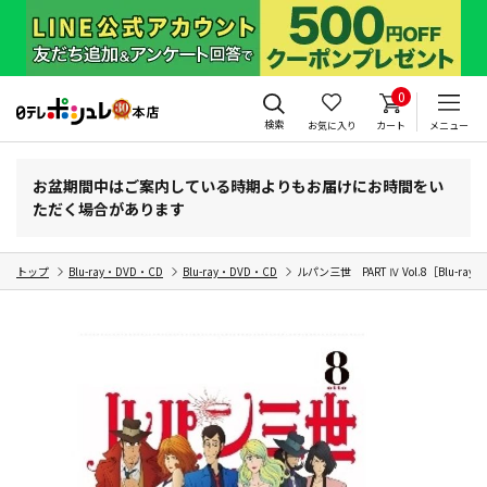
0
検索
お気に入り
カート
メニュー
お盆期間中はご案内している時期よりもお届けにお時間をい
ただく場合があります
トップ
Blu-ray・DVD・CD
Blu-ray・DVD・CD
ルパン三世 PART Ⅳ Vol.8［Blu-ray］