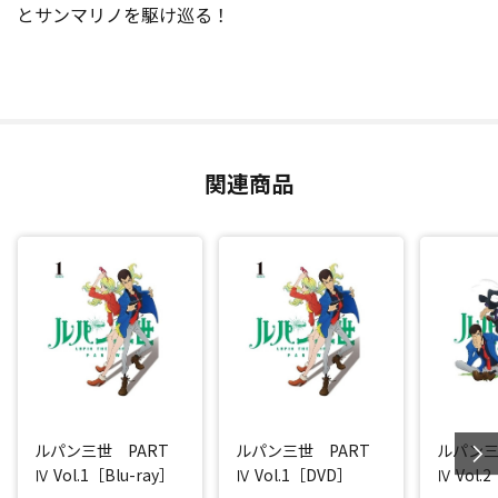
とサンマリノを駆け巡る！
関連商品
ルパン三世 PART
ルパン三世 PART
ルパン三
Ⅳ Vol.1［Blu-ray］
Ⅳ Vol.1［DVD］
Ⅳ Vol.2