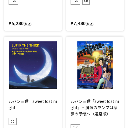
DVD
DVD
CD
¥5,280
¥7,480
(税込)
(税込)
ルパン三世 sweet lost ni
ルパン三世「sweet lost ni
ght
ght」～魔法のランプは悪
夢の予感～（通常版）
CD
DVD