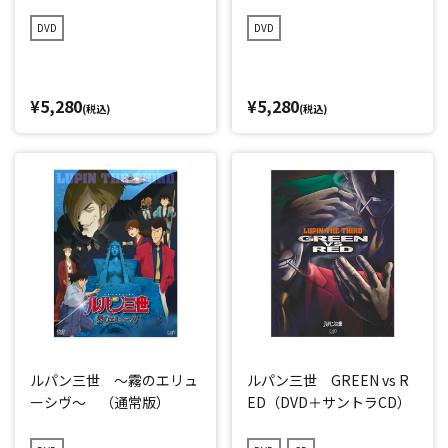
DVD
DVD
¥5,280
¥5,280
(税込)
(税込)
ルパン三世 ～霧のエリュ
ルパン三世 GREEN vs R
ーシヴ～ （通常版）
ED（DVD＋サントラCD）