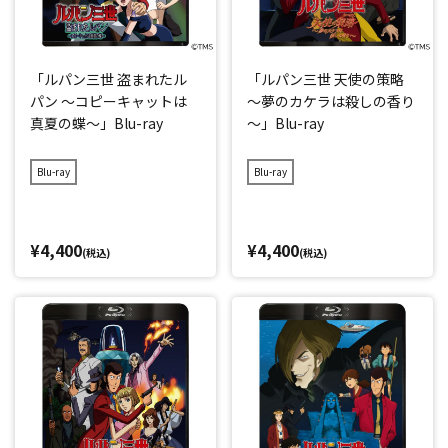
「ルパン三世 盗まれたル
「ルパン三世 天使の策略
パン ～コピーキャットは
～夢のカケラは殺しの香り
真夏の蝶～」Blu-ray
～」Blu-ray
Blu-ray
Blu-ray
¥4,400
¥4,400
(税込)
(税込)