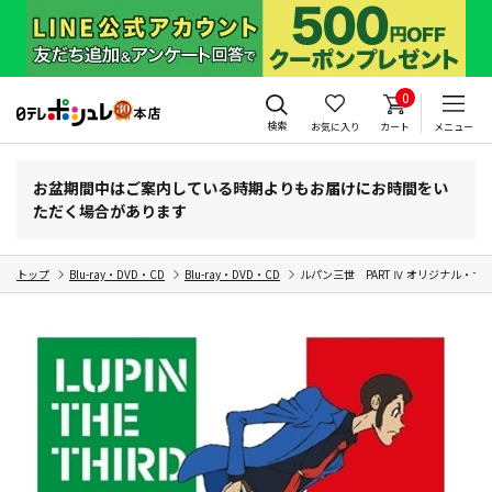
0
検索
お気に入り
カート
メニュー
お盆期間中はご案内している時期よりもお届けにお時間をい
ただく場合があります
トップ
Blu-ray・DVD・CD
Blu-ray・DVD・CD
ルパン三世 PART Ⅳ オリジナル・サウ