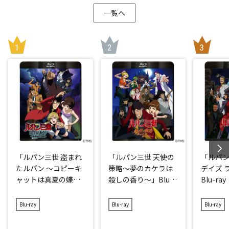
一覧へ
「ルパン三世 盗まれ
「ルパン三世 天使の
「ルパン
たルパン ～コピーキ
策略～夢のカケラは
デイズ 
ャットは真夏の蝶
殺しの香り～」Blu-r
Blu-ray
～」Blu-ray
ay
Blu-ray
Blu-ray
Blu-ray