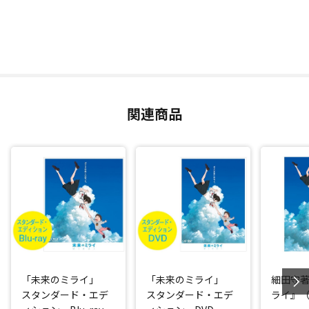
関連商品
「未来のミライ」
「未来のミライ」
細田守
スタンダード・エデ
スタンダード・エデ
ライ』