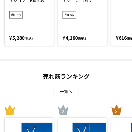
ィション Blu-ray
ィション DVD
Blu-ray
Blu-ray
¥5,280
¥4,180
¥616
(税込)
(税込)
(税
売れ筋ランキング
一覧へ