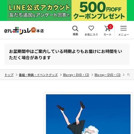
0
検索
お気に入り
カート
メニュー
お盆期間中はご案内している時期よりもお届けにお時間をい
ただく場合があります
トップ
番組・映画・イベントグッズ
Blu-ray・DVD・CD
Blu-ray・DVD・CD
「未来