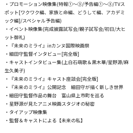
・プロモーション映像集(特報①～③/予告編①～③/TVス
ポット[ワクワク編、家族と命編、どうして編、アカデミ
ック編]/スペシャル予告編)
・イベント映像集(完成披露試写会/親子試写会/初日/大ヒ
ット御礼)
・『未来のミライ』inカンヌ国際映画祭
・細田守監督インタビュー[完全版]
・キャストインタビュー集(上白石萌歌＆黒木華/星野源/麻
生久美子)
・『未来のミライ』キャスト座談会[完全版]
・『未来のミライ』公開記念 細田守が描く新しき世界
・細田守監督作品の舞台 富山県上市町を巡る
・星野源が見たアニメ映画スタジオの秘密
・タイアップ映像集
・監督＆キャストによる【未来の私】