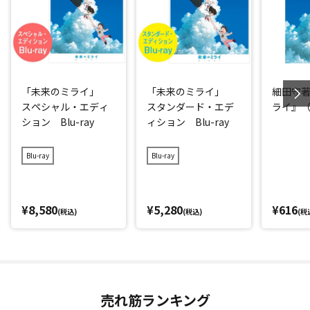
「未来のミライ」
「未来のミライ」
細田守
スペシャル・エディ
スタンダード・エデ
ライ』
ション Blu-ray
ィション Blu-ray
Blu-ray
Blu-ray
¥8,580
¥5,280
¥616
(税込)
(税込)
(税
売れ筋ランキング