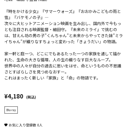
『時をかける少女』『サマーウォーズ』『おおかみこどもの雨と
雪』『バケモノの子』―
次々に大ヒットアニメーション映画を生み出し、国内外で今もっ
とも注目される映画監督・細田守。『未来のミライ』で挑むの
は、甘えん坊の男の子”くんちゃん”と未来からやってきた妹”ミラ
イちゃん”が織りなすちょっと変わった「きょうだい」の物語。
家一軒と庭一つ、どこにでもあるたった一つの家族を通して描か
れた、生命の大きな循環、人の生の織りなす巨大なループ。
世界中の人々が自分の過去に思いをはせ、命というものの不思議
さとすばらしさを見つめなおすー。
これはまったく新しい「家族」と「命」の物語です。
¥4,180
(税込)
Blu-ray
お気に入り登録数
0
人