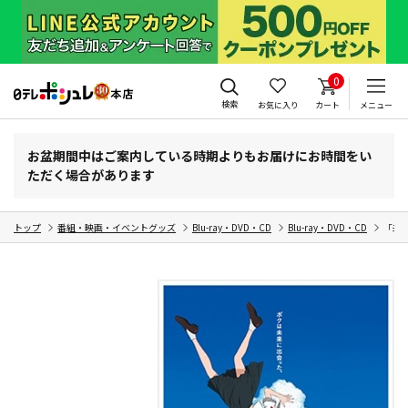
0
検索
お気に入り
カート
メニュー
お盆期間中はご案内している時期よりもお届けにお時間をい
ただく場合があります
トップ
番組・映画・イベントグッズ
Blu-ray・DVD・CD
Blu-ray・DVD・CD
「未