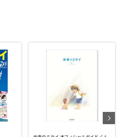
未来のミライ オフィシャルガイド くん
未来