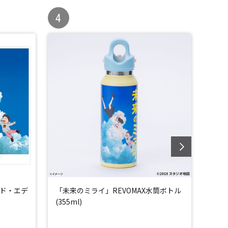
ド・エデ
「未来のミライ」REVOMAX水筒ボトル
「未
(355ml)
トラ
CD