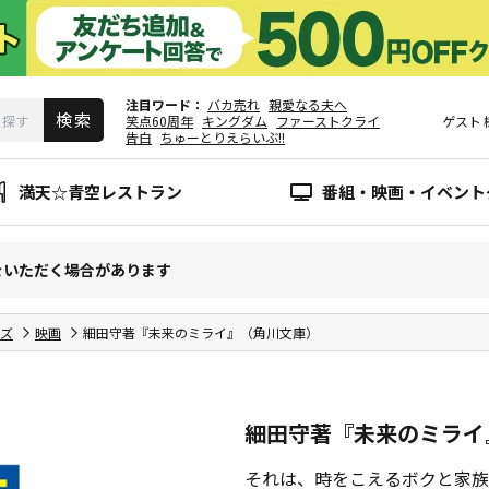
注目ワード
バカ売れ
親愛なる夫へ
笑点60周年
キングダム
ファーストクライ
ゲスト
告白
ちゅーとりえらいぶ!!
満天☆青空レストラン
番組・映画・イベント
をいただく場合があります
ズ
映画
細田守著『未来のミライ』（角川文庫）
細田守著『未来のミライ
それは、時をこえるボクと家族