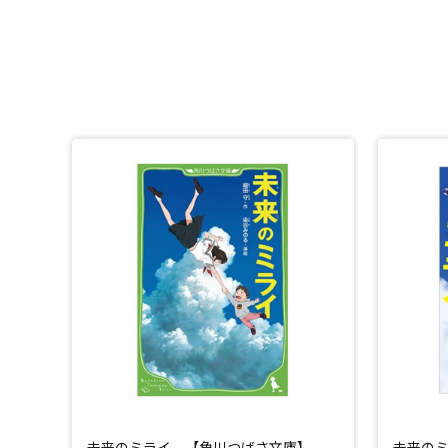
未来のミライ 【角川つばさ文庫】
未来の