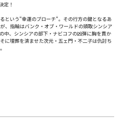
ス決定！
するという"幸運のブローチ"。その行方の鍵となるあ
だが、指輪はバンク・オブ・ワールドの頭取シンシア
の中、シンシアの部下・ナビコフの凶弾に胸を貫か
そに埋葬を済ませた次元・五ェ門・不二子は仇討ち
。