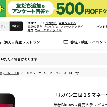
注目ワード
バカ売れ
親愛なる夫へ
笑点60周年
キングダム
ファーストクライ
ゲスト
告白
ちゅーとりえらいぶ!!
満天☆青空レストラン
番組・映画・イベント
をいただく場合があります
-ray・DVD・CD
「ルパン三世 1＄マネーウォーズ」Blu-ray
「ルパン三世 1＄マネーウ
単巻Blu-ray未発売のテレビ