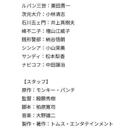
ルパン三世：栗田貫一
次元大介：小林清志
石川五ェ門：井上真樹夫
峰不二子：増山江威子
銭形警部：納谷悟朗
シンシア：小山茉美
サンディ：松本梨香
ナビコフ：中田譲治
【スタッフ】
原作：モンキー・パンチ
監督：殿勝秀樹
脚本：柏原寛司
音楽：大野雄二
製作・著作：トムス・エンタテインメント