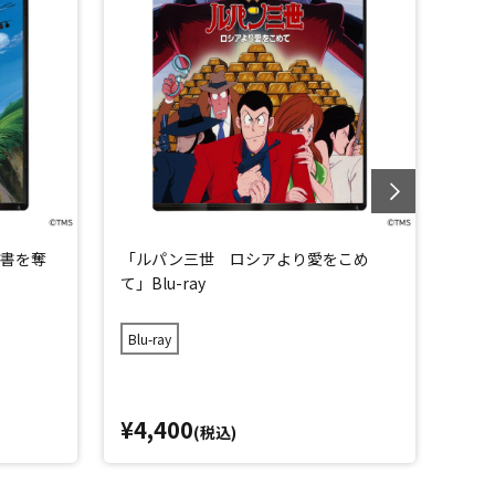
書を奪
「ルパン三世 ロシアより愛をこめ
「ル
て」Blu-ray
ay
Blu-ray
Blu-
¥4,400
¥4,
(税込)