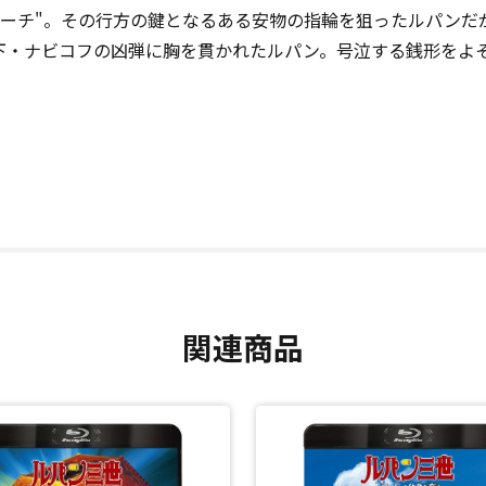
ローチ"。その行方の鍵となるある安物の指輪を狙ったルパン
下・ナビコフの凶弾に胸を貫かれたルパン。号泣する銭形をよ
関連商品