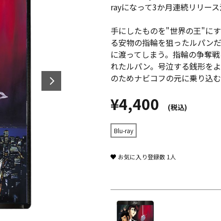
rayになって3か月連続リリー
手にしたものを"世界の王"に
る安物の指輪を狙ったルパン
に渡ってしまう。指輪の争奪戦
れたルパン。号泣する銭形をよ
のためナビコフの元に乗り込む
¥4,400
(税込)
Blu-ray
お気に入り登録数
1
人