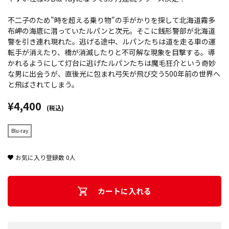
不二子のため"時を超える乗り物"の手がかりを探して北海道霧多
布岬の海底に潜っていたルパンと次元。そこに銭形警部が北海道
警を引き連れ現れた。逃げる途中、ルパンたちは道を走る車の運
転手が消えたり、橋が消滅したりと不可解な現象を目撃する。導
かれるようにして灯台に逃げたルパンたちは魔毛狂介という奇妙
な男に出会うが、直後光に包まれ弓矢が飛び交う500年前の世界へ
と飛ばされてしまう。
¥4,400
(税込)
Blu-ray
お気に入り登録数
0
人
カートに入れる