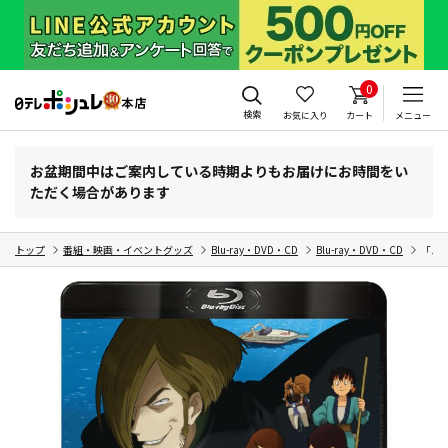
0
検索
お気に入り
カート
メニュー
お盆期間中はご案内している時期よりもお届けにお時間をい
ただく場合があります
トップ
番組・映画・イベントグッズ
Blu-ray・DVD・CD
Blu-ray・DVD・CD
「ルパ