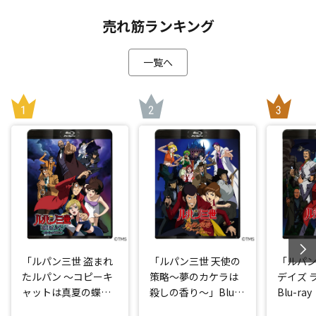
売れ筋ランキング
一覧へ
「ルパン三世 盗まれ
「ルパン三世 天使の
「ルパン
たルパン ～コピーキ
策略～夢のカケラは
デイズ 
ャットは真夏の蝶
殺しの香り～」Blu-r
Blu-ray
～」Blu-ray
ay