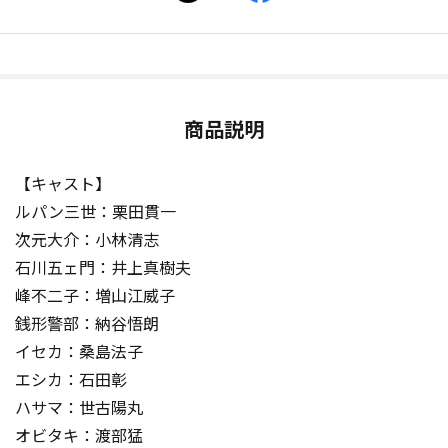
商品説明
【キャスト】
ルパン三世：栗田貫一
次元大介：小林清志
石川五ェ門：井上真樹夫
峰不二子：増山江威子
銭形警部：納谷悟朗
イセカ：桑島法子
エシカ：石田彰
ハサマ：世古陽丸
オビタキ：渡部猛