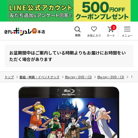
0
検索
お気に入り
カート
メニュー
お盆期間中はご案内している時期よりもお届けにお時間をい
ただく場合があります
トップ
番組・映画・イベントグッズ
Blu-ray・DVD・CD
Blu-ray・DVD・CD
「ルパ