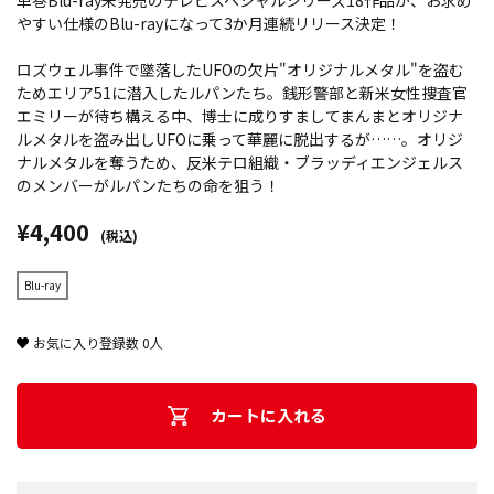
単巻Blu-ray未発売のテレビスペシャルシリーズ18作品が、お求め
やすい仕様のBlu-rayになって3か月連続リリース決定！
ロズウェル事件で墜落したUFOの欠片"オリジナルメタル"を盗む
ためエリア51に潜入したルパンたち。銭形警部と新米女性捜査官
エミリーが待ち構える中、博士に成りすましてまんまとオリジナ
ルメタルを盗み出しUFOに乗って華麗に脱出するが……。オリジ
ナルメタルを奪うため、反米テロ組織・ブラッディエンジェルス
のメンバーがルパンたちの命を狙う！
¥4,400
(税込)
Blu-ray
お気に入り登録数
0
人
カートに入れる