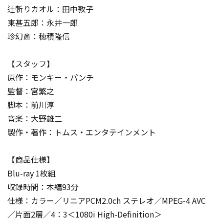
辻斬りカオル：田中敦子
東甚五郎：永井一郎
珍幻斎：穂積隆信
【スタッフ】
原作：モンキー・パンチ
監督：宮繁之
脚本：前川淳
音楽：大野雄二
製作・著作：トムス・エンタテインメント
【商品仕様】
Blu-ray 1枚組
収録時間：本編93分
仕様：カラー／リニアPCM2.0ch ステレオ／MPEG-4 AVC
／片面2層／4：3＜1080i High-Definition＞