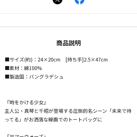
商品説明
■サイズ(約)：24×20cm [持ち手]2.5×47cm
■素材：綿100%
■製造国：バングラデシュ
『時をかける少女』
主人公・真琴と千昭が登場する圧倒的名シーン「未来で待
ってる」がお洒落な線画でのトートバッグに
『サマーウォーズ』