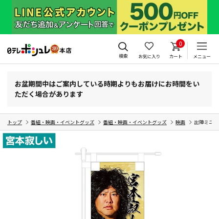
0
検索
お気に入り
カート
メニュー
お盆期間中はご案内している時期よりもお届けにお時間をい
ただく場合があります
トップ
番組・映画・イベントグッズ
番組・映画・イベントグッズ
映画
出陣ミニの