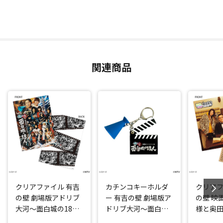
関連商品
クリアファイル 有吉
カチンコキーホルダ
クリアフ
の壁 劇場版アドリブ
ー 有吉の壁 劇場版ア
の壁 映
大河～面白城の18人
ドリブ大河～面白城
様と奥
～
の18人～
お嬢様