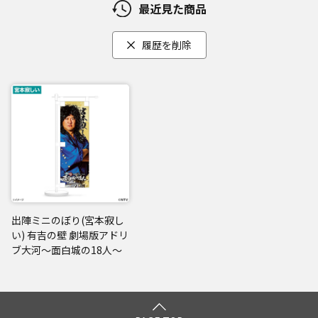
最近見た商品
履歴を削除
出陣ミニのぼり(宮本寂し
い) 有吉の壁 劇場版アドリ
ブ大河～面白城の18人～