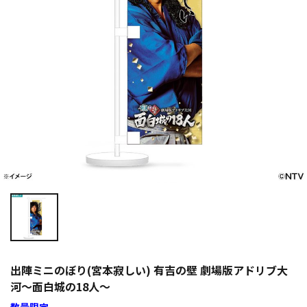
出陣ミニのぼり(宮本寂しい) 有吉の壁 劇場版アドリブ大
河～面白城の18人～