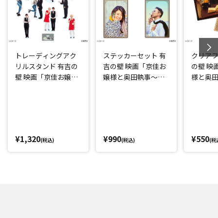
トレーディングアク
ステッカーセット 有
クリアフ
リルスタンド 有吉の
吉の壁 映画「京佳お
の壁 映
壁 映画「京佳お嬢様
嬢様と奥田執事～京
様と奥
と奥田執事～京佳お
佳お嬢様パリへ行く
お嬢様
嬢様パリへ行く～」
～」
～」
¥1,320
¥990
¥550
(税込)
(税込)
(税